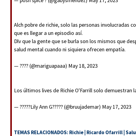
— posh spice ? (@gabysmendez)
May 17, 2023
Alch pobre de richie, solo las personas involucradas
que es llegar a un episodio así.
Dlv que la gente que se burla son los mismos que de
salud mental cuando ni siquiera ofrecen empatía.
— ???? (@mariguapaaa)
May 18, 2023
Los últimos lives de Richie O'Farrill solo demuestran l
— ?????Lily Ann G????? (@bruujademar)
May 17, 2023
TEMAS RELACIONADOS:
Richie
|
Ricardo Ofarrill
|
Salu