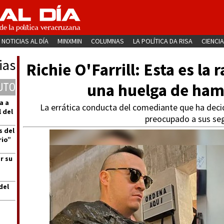
NOTICIAS AL DÍA
MINXMIN
COLUMNAS
LA POLÍTICA DA RISA
CIENCIA
ias
Richie O'Farrill: Esta es la 
una huelga de ham
UTO
a a
La errática conducta del comediante que ha deci
 del
preocupado a sus se
s del
rio”
r su
del