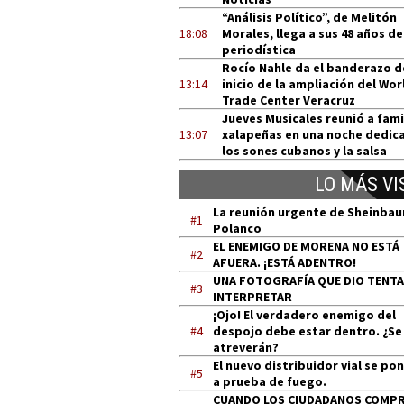
“Análisis Político”, de Melitón
18:08
Morales, llega a sus 48 años de
periodística
Rocío Nahle da el banderazo d
13:14
inicio de la ampliación del Wor
Trade Center Veracruz
Jueves Musicales reunió a fami
13:07
xalapeñas en una noche dedic
los sones cubanos y la salsa
LO MÁS VI
La reunión urgente de Sheinba
#1
Polanco
EL ENEMIGO DE MORENA NO ESTÁ
#2
AFUERA. ¡ESTÁ ADENTRO!
UNA FOTOGRAFÍA QUE DIO TENT
#3
INTERPRETAR
¡Ojo! El verdadero enemigo del
#4
despojo debe estar dentro. ¿Se
atreverán?
El nuevo distribuidor vial se po
#5
a prueba de fuego.
CUANDO LOS CIUDADANOS COMP