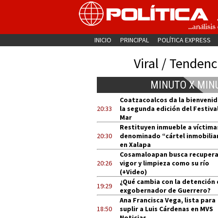
INICIO
PRINCIPAL
POLÍTICA EXPRESS
Viral / Tendenc
MINUTO X MIN
Coatzacoalcos da la bienvenid
20:33
la segunda edición del Festival
Mar
Restituyen inmueble a víctima
20:30
denominado “cártel inmobilia
en Xalapa
Cosamaloapan busca recupera
20:26
vigor y limpieza como su río
(+Video)
¿Qué cambia con la detención 
19:29
exgobernador de Guerrero?
Ana Francisca Vega, lista para
18:50
suplir a Luis Cárdenas en MVS
Noticias