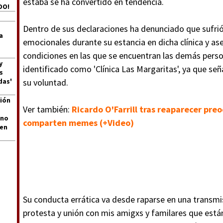
estaba se ha convertido en tendencia.
DO!
Dentro de sus declaraciones ha denunciado que sufri
a
emocionales durante su estancia en dicha clínica y as
condiciones en las que se encuentran las demás perso
y
identificado como 'Clínica Las Margaritas', ya que se
s
das'
su voluntad.
ión
Ver también:
Ricardo O'Farrill tras reaparecer pre
 no
comparten memes (+Video)
len
Su conducta errática va desde raparse en una transmisi
protesta y unión con mis amigxs y familares que están