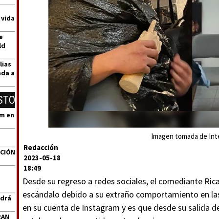
 vida
e
ld
lias
ada a
STO
um en
Imagen tomada de Int
Redacción
ACIÓN
2023-05-18
18:49
Desde su regreso a redes sociales, el comediante Ricar
escándalo debido a su extraño comportamiento en las
ndrá
en su cuenta de Instagram y es que desde su salida de l
RAN