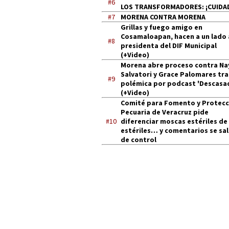
#6
LOS TRANSFORMADORES: ¡CUIDA
#7
MORENA CONTRA MORENA
Grillas y fuego amigo en
Cosamaloapan, hacen a un lado 
#8
presidenta del DIF Municipal
(+Video)
Morena abre proceso contra Na
Salvatori y Grace Palomares tra
#9
polémica por podcast 'Descasa
(+Video)
Comité para Fomento y Protecc
Pecuaria de Veracruz pide
#10
diferenciar moscas estériles de
estériles… y comentarios se sa
de control