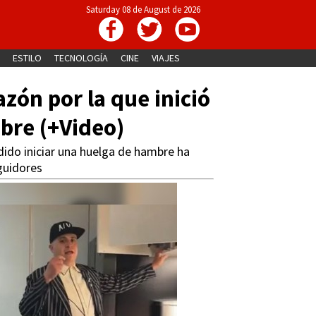
Saturday 08 de August de 2026
ESTILO
TECNOLOGÍA
CINE
VIAJES
razón por la que inició
bre (+Video)
dido iniciar una huelga de hambre ha
guidores