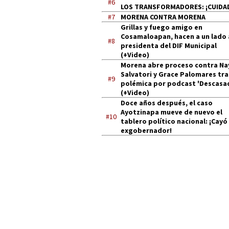
#6
LOS TRANSFORMADORES: ¡CUIDA
#7
MORENA CONTRA MORENA
Grillas y fuego amigo en
Cosamaloapan, hacen a un lado 
#8
presidenta del DIF Municipal
(+Video)
Morena abre proceso contra Na
Salvatori y Grace Palomares tra
#9
polémica por podcast 'Descasa
(+Video)
Doce años después, el caso
Ayotzinapa mueve de nuevo el
#10
tablero político nacional: ¡Cayó
exgobernador!