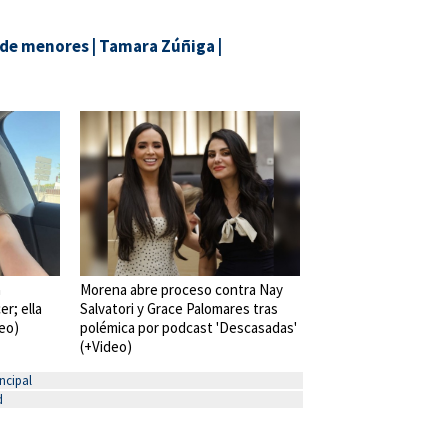
 de menores
|
Tamara Zúñiga
|
a
Morena abre proceso contra Nay
er; ella
Salvatori y Grace Palomares tras
deo)
polémica por podcast 'Descasadas'
(+Video)
ncipal
d