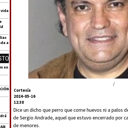
 vida
e
ld
lias
ada a
STO
um en
/
ACIÓN
Cortesía
2024-05-16
12:38
Dice un dicho que perro que come huevos ni a palos de
ndrá
de Sergio Andrade, aquel que estuvo encerrado por ca
de menores.
RAN