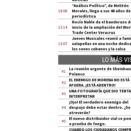
“Análisis Político”, de Melitón
18:08
Morales, llega a sus 48 años de
periodística
Rocío Nahle da el banderazo d
13:14
inicio de la ampliación del Wor
Trade Center Veracruz
Jueves Musicales reunió a fami
13:07
xalapeñas en una noche dedic
los sones cubanos y la salsa
LO MÁS VI
La reunión urgente de Sheinba
#1
Polanco
EL ENEMIGO DE MORENA NO ESTÁ
#2
AFUERA. ¡ESTÁ ADENTRO!
UNA FOTOGRAFÍA QUE DIO TENT
#3
INTERPRETAR
¡Ojo! El verdadero enemigo del
#4
despojo debe estar dentro. ¿Se
atreverán?
El nuevo distribuidor vial se po
#5
a prueba de fuego.
CUANDO LOS CIUDADANOS COMP