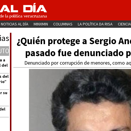
NOTICIAS AL DÍA
MINXMIN
COLUMNAS
LA POLÍTICA DA RISA
CIENCIA
ias
¿Quién protege a Sergio A
pasado fue denunciado p
UTO
a a
Denunciado por corrupción de menores, como aque
 del
s del
rio”
r su
del