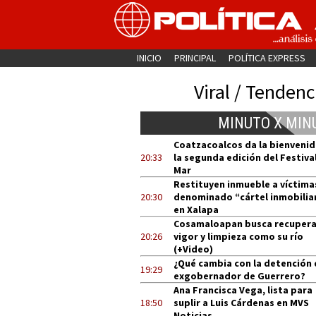
INICIO
PRINCIPAL
POLÍTICA EXPRESS
Viral / Tendenc
MINUTO X MIN
Coatzacoalcos da la bienvenid
20:33
la segunda edición del Festival
Mar
Restituyen inmueble a víctima
20:30
denominado “cártel inmobilia
en Xalapa
Cosamaloapan busca recupera
20:26
vigor y limpieza como su río
(+Video)
¿Qué cambia con la detención 
19:29
exgobernador de Guerrero?
Ana Francisca Vega, lista para
18:50
suplir a Luis Cárdenas en MVS
Noticias