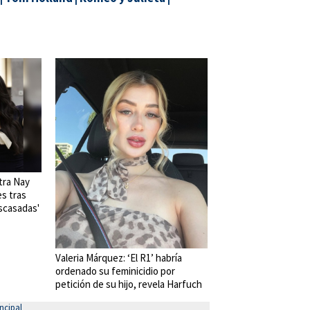
tra Nay
es tras
scasadas'
Valeria Márquez: ‘El R1’ habría
ordenado su feminicidio por
petición de su hijo, revela Harfuch
ncipal