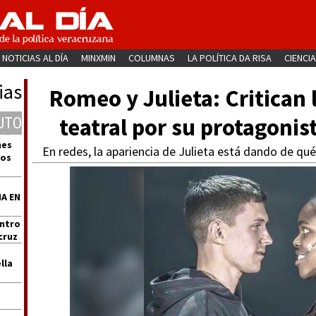
NOTICIAS AL DÍA
MINXMIN
COLUMNAS
LA POLÍTICA DA RISA
CIENCIA
ias
Romeo y Julieta: Critican
teatral por su protagonist
UTO
nes
En redes, la apariencia de Julieta está dando de qué
dos
A EN
entro
cruz
lla