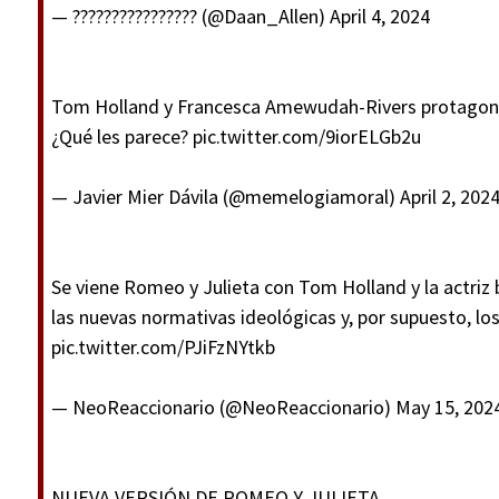
— ???????????????? (@Daan_Allen)
April 4, 2024
Tom Holland y Francesca Amewudah-Rivers protagoniz
¿Qué les parece?
pic.twitter.com/9iorELGb2u
— Javier Mier Dávila (@memelogiamoral)
April 2, 202
Se viene Romeo y Julieta con Tom Holland y la actri
las nuevas normativas ideológicas y, por supuesto, l
pic.twitter.com/PJiFzNYtkb
— NeoReaccionario (@NeoReaccionario)
May 15, 202
NUEVA VERSIÓN DE ROMEO Y JULIETA