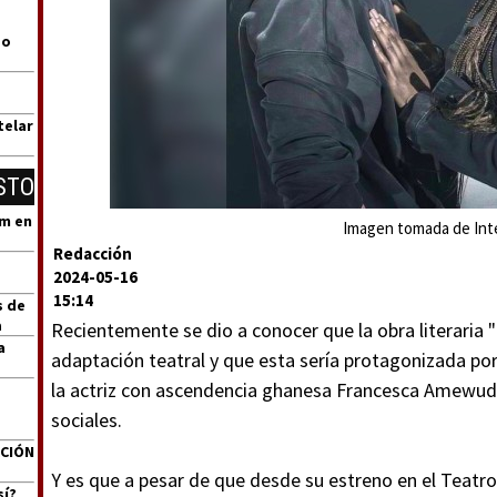
go
telar
STO
um en
Imagen tomada de Int
Redacción
2024-05-16
15:14
s de
a
Recientemente se dio a conocer que la obra literaria 
a
adaptación teatral y que esta sería protagonizada po
la actriz con ascendencia ghanesa Francesca Amewuda
sociales.
ACIÓN
Y es que a pesar de que desde su estreno en el Teatro
sí?