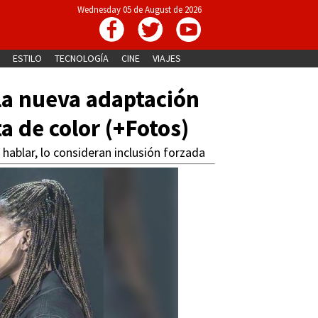
Wednesday 05 de August de 2026
ESTILO
TECNOLOGÍA
CINE
VIAJES
 la nueva adaptación
a de color (+Fotos)
 hablar, lo consideran inclusión forzada