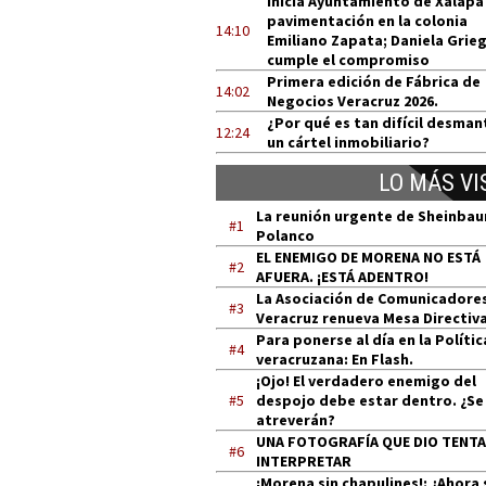
Inicia Ayuntamiento de Xalapa
pavimentación en la colonia
14:10
Emiliano Zapata; Daniela Grie
cumple el compromiso
Primera edición de Fábrica de
14:02
Negocios Veracruz 2026.
¿Por qué es tan difícil desman
12:24
un cártel inmobiliario?
LO MÁS VI
La reunión urgente de Sheinba
#1
Polanco
EL ENEMIGO DE MORENA NO ESTÁ
#2
AFUERA. ¡ESTÁ ADENTRO!
La Asociación de Comunicadore
#3
Veracruz renueva Mesa Directiv
Para ponerse al día en la Polític
#4
veracruzana: En Flash.
¡Ojo! El verdadero enemigo del
#5
despojo debe estar dentro. ¿Se
atreverán?
UNA FOTOGRAFÍA QUE DIO TENT
#6
INTERPRETAR
¡Morena sin chapulines!: ¿Ahora 