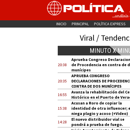
INICIO
PRINCIPAL
POLÍTICA EXPRESS
Viral / Tendenc
MINUTO X MIN
Aprueba Congreso Declaracio
20:38
de Procedencia en contra de 
munícipes
APRUEBA CONGRESO
20:35
DECLARACIONES DE PROCEDENCI
CONTRA DE DOS MUNÍCIPES
Avanza la rehabilitación del C
16:55
Histórico en el Puerto de Vera
Acusan a Roro de copiar la
15:38
identidad de otra influencer; e
niega plagio y acoso (+Video)
El nuevo distribuidor vial se
14:28
pondrá a prueba de fuego.