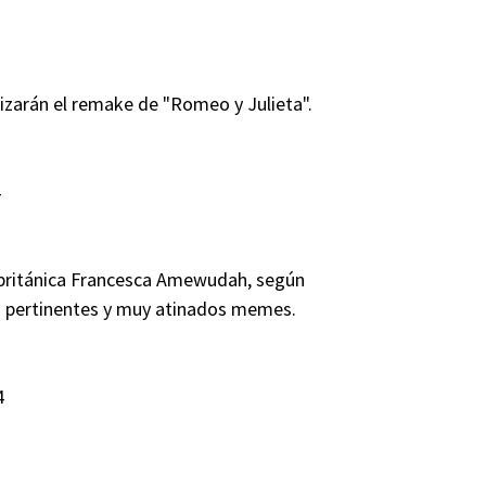
arán el remake de "Romeo y Julieta".
4
z británica Francesca Amewudah, según
os pertinentes y muy atinados memes.
4