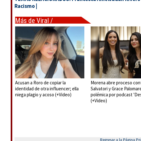
Racismo
|
Más de Viral /
Tendencias
Acusan a Roro de copiar la
Morena abre proceso con
identidad de otra influencer; ella
Salvatori y Grace Palomar
niega plagio y acoso (+Video)
polémica por podcast 'De
(+Video)
Regresar a la Página Pri