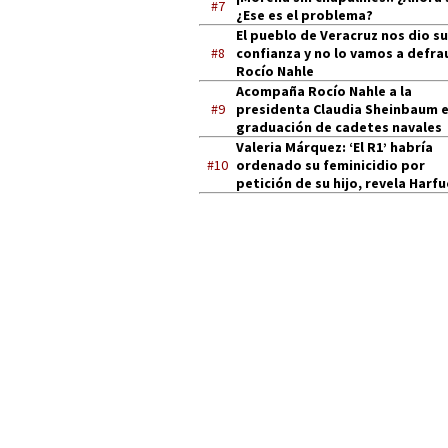
#7
¿Ese es el problema?
El pueblo de Veracruz nos dio su
#8
confianza y no lo vamos a defra
Rocío Nahle
Acompaña Rocío Nahle a la
#9
presidenta Claudia Sheinbaum 
graduación de cadetes navales
Valeria Márquez: ‘El R1’ habría
#10
ordenado su feminicidio por
petición de su hijo, revela Harf