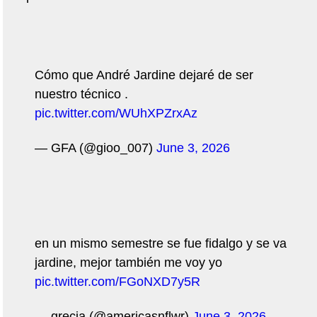
Cómo que André Jardine dejaré de ser
nuestro técnico .
pic.twitter.com/WUhXPZrxAz
— GFA (@gioo_007)
June 3, 2026
en un mismo semestre se fue fidalgo y se va
jardine, mejor también me voy yo
pic.twitter.com/FGoNXD7y5R
— grecia (@americasnflwr)
June 3, 2026