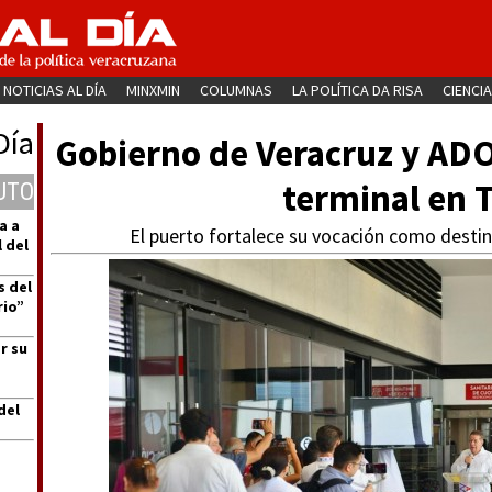
NOTICIAS AL DÍA
MINXMIN
COLUMNAS
LA POLÍTICA DA RISA
CIENCIA
Día
Gobierno de Veracruz y AD
terminal en 
UTO
a a
El puerto fortalece su vocación como destino
 del
s del
rio”
r su
del