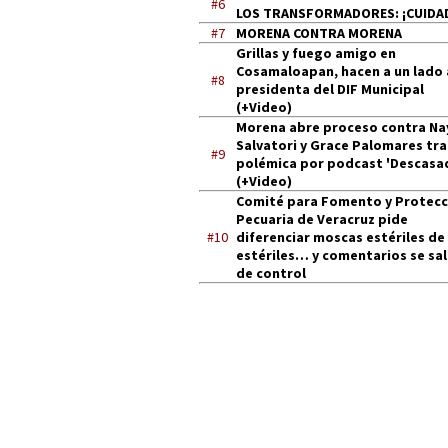
#6
LOS TRANSFORMADORES: ¡CUIDA
#7
MORENA CONTRA MORENA
Grillas y fuego amigo en
Cosamaloapan, hacen a un lado 
#8
presidenta del DIF Municipal
(+Video)
Morena abre proceso contra Na
Salvatori y Grace Palomares tra
#9
polémica por podcast 'Descasa
(+Video)
Comité para Fomento y Protecc
Pecuaria de Veracruz pide
#10
diferenciar moscas estériles de
estériles… y comentarios se sa
de control