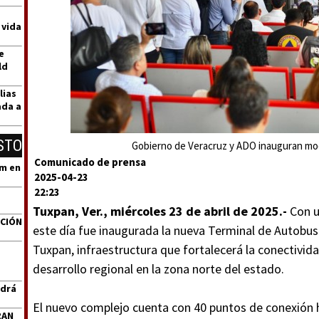
 vida
e
ld
lias
ada a
STO
Gobierno de Veracruz y ADO inauguran mod
Comunicado de prensa
um en
2025-04-23
22:23
Tuxpan, Ver., miércoles 23 de abril de 2025.-
Con u
ACIÓN
este día fue inaugurada la nueva Terminal de Autobus
Tuxpan, infraestructura que fortalecerá la conectivida
desarrollo regional en la zona norte del estado.
ndrá
El nuevo complejo cuenta con 40 puntos de conexión h
RAN