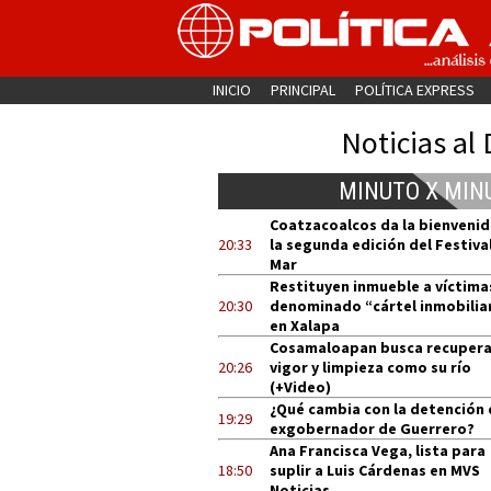
INICIO
PRINCIPAL
POLÍTICA EXPRESS
Noticias al 
MINUTO X MIN
Coatzacoalcos da la bienvenid
20:33
la segunda edición del Festival
Mar
Restituyen inmueble a víctima
20:30
denominado “cártel inmobilia
en Xalapa
Cosamaloapan busca recupera
20:26
vigor y limpieza como su río
(+Video)
¿Qué cambia con la detención 
19:29
exgobernador de Guerrero?
Ana Francisca Vega, lista para
18:50
suplir a Luis Cárdenas en MVS
Noticias