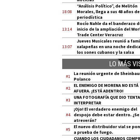
“Análisis Político”, de Melitón
18:08
Morales, llega a sus 48 años de
periodística
Rocío Nahle da el banderazo d
13:14
inicio de la ampliación del Wor
Trade Center Veracruz
Jueves Musicales reunió a fami
13:07
xalapeñas en una noche dedic
los sones cubanos y la salsa
LO MÁS VI
La reunión urgente de Sheinba
#1
Polanco
EL ENEMIGO DE MORENA NO ESTÁ
#2
AFUERA. ¡ESTÁ ADENTRO!
UNA FOTOGRAFÍA QUE DIO TENT
#3
INTERPRETAR
¡Ojo! El verdadero enemigo del
#4
despojo debe estar dentro. ¿Se
atreverán?
El nuevo distribuidor vial se po
#5
a prueba de fuego.
CUANDO LOS CIUDADANOS COMP