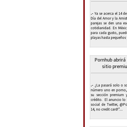
.-
Ya se acerca el 14 de
Día del Amor y la Amis
parejas se den una e
cotidianidad. En Méxi
para cada gusto, puede
playas hasta pequeños y
Pornhub abrirá
sitio premi
.-
¿La pasará solo o so
número uno en porno, 
su sección premium y
crédito. El anuncio lo 
social de Twitter, @
14, no credit card!”....