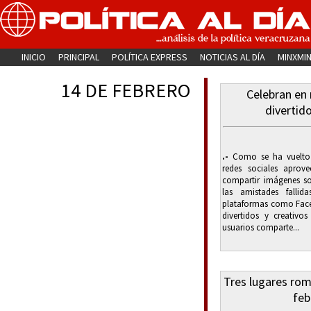
INICIO
PRINCIPAL
POLÍTICA EXPRESS
NOTICIAS AL DÍA
MINXMI
14 DE FEBRERO
Celebran en 
diverti
.-
Como se ha vuelto 
redes sociales aprov
compartir imágenes sob
las amistades fallid
plataformas como Face
divertidos y creativ
usuarios comparte...
Tres lugares rom
feb