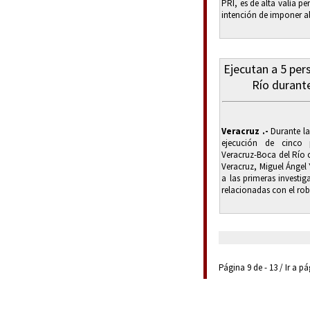
PRI, es de alta valía pe
intención de imponer al
Ejecutan a 5 per
Río durante
Veracruz .-
Durante la
ejecución de cinco
Veracruz-Boca del Río 
Veracruz, Miguel Ángel
a las primeras investig
relacionadas con el rob
Página 9 de - 13 / Ir a p