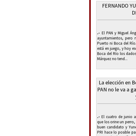
FERNANDO YU
D
.-
El PAN y Miguel Áng
ayuntamientos, pero n
Puerto ni Boca del Río.
está en juego, y hoy es
Boca del Río los dados
Márquez no tend...
La elección en B
PAN no le va a ga
.-
El cuatro de junio a 
que los orine un perro,
buen candidato y Yun
PRI hace lo posible pa