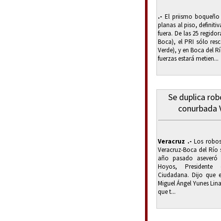
.-
El priismo boqueño 
planas al piso, definiti
fuera. De las 25 regidor
Boca), el PRI sólo resc
Verde), y en Boca del 
fuerzas estará metien...
Se duplica rob
conurbada 
Veracruz .-
Los robos
Veracruz-Boca del Río
año pasado aseveró M
Hoyos, Presidente 
Ciudadana. Dijo que e
Miguel Ángel Yunes Lin
que t...