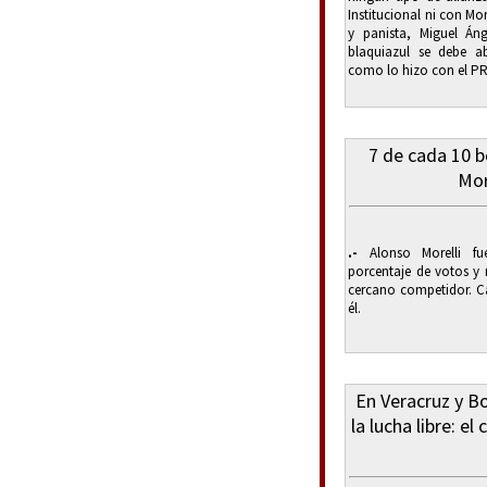
Institucional ni con Mo
y panista, Miguel Án
blaquiazul se debe ab
como lo hizo con el PRD
7 de cada 10 
More
.-
Alonso Morelli fu
porcentaje de votos 
cercano competidor. C
él.
En Veracruz y Bo
la lucha libre: el