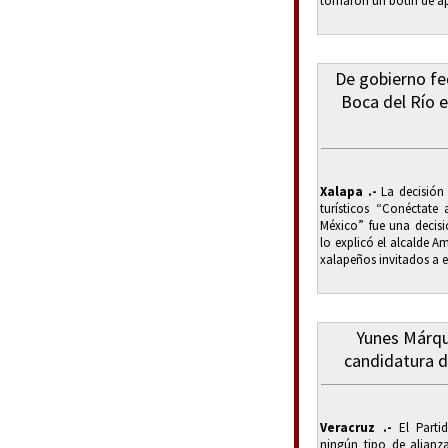
tomaron un botín de a
De gobierno fed
Boca del Río e
Xalapa .-
La decisión 
turísticos “Conéctate
México” fue una decisi
lo explicó el alcalde 
xalapeños invitados a es
Yunes Márqu
candidatura 
Veracruz .-
El Parti
ningún tipo de alianza