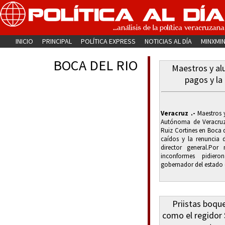
INICIO
PRINCIPAL
POLÍTICA EXPRESS
NOTICIAS AL DÍA
MINXMI
BOCA DEL RIO
Maestros y al
pagos y la
Veracruz .-
Maestros y
Autónoma de Veracruz
Ruiz Cortines en Boca d
caídos y la renuncia
director general.Por
inconformes pidiero
gobernador del estado d
Priistas boqu
como el regidor S