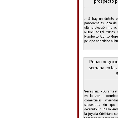
prospecto pa
.-
Si hay un distrito 
panorama es Boca del R
última elección munici
Miguel Ángel Yunes M
Humberto Alonso Morell
pellejos adheridos al hu
Roban negocios
semana en la 
B
Veracruz .-
Durante el
en la zona conurbad
comerciales, viviend
saqueados sin que
detenido.En Plaza And
la joyería Cristhian; 