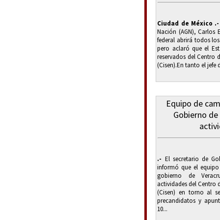
Ciudad de México .-
Nación (AGN), Carlos E
federal abrirá todos lo
pero aclaró que el Est
reservados del Centro 
(Cisen).En tanto el jefe 
Equipo de cam
Gobierno de
activ
.-
El secretario de Go
informó que el equip
gobierno de Veracr
actividades del Centro 
(Cisen) en torno al s
precandidatos y apun
10...