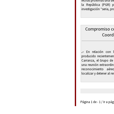
fechas próximas una de
la República (PGR) p
investigación “seria, pr
Compromiso co
Coord
.-
En relación con l
producido recientement
Carranza, el Grupo de
una reunión extraordina
reconocimiento aére
localizar y detener al re
Página 1 de - 1 / Ir a pá