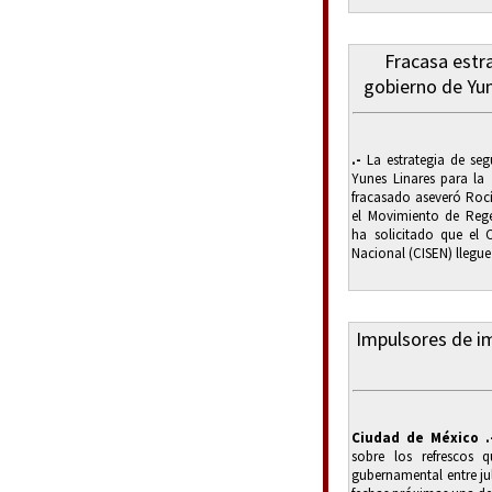
Fracasa estr
gobierno de Yu
.-
La estrategia de seg
Yunes Linares para la
fracasado aseveró Rocí
el Movimiento de Rege
ha solicitado que el 
Nacional (CISEN) llegue
Impulsores de i
Ciudad de México .
sobre los refrescos q
gubernamental entre ju