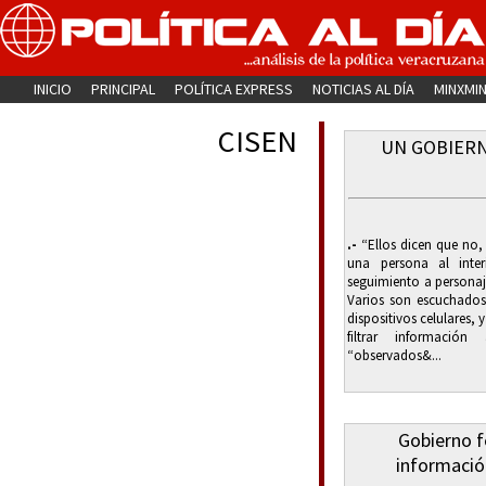
INICIO
PRINCIPAL
POLÍTICA EXPRESS
NOTICIAS AL DÍA
MINXMI
CISEN
UN GOBIERN
.-
“Ellos dicen que no,
una persona al inter
seguimiento a personaj
Varios son escuchados
dispositivos celulares, 
filtrar informaci
“observados&...
Gobierno f
informació