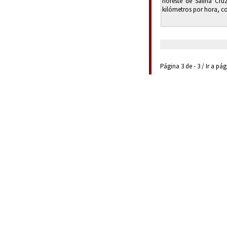
noreste de Salina Cru
kilómetros por hora, c
Página 3 de - 3 / Ir a pá