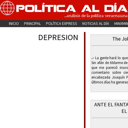
INICIO
PRINCIPAL
POLÍTICA EXPRESS
NOTICIAS AL DÍA
MINXMI
DEPRESION
The Jok
.-
La gente hará lo que
Sin afán de tildarme d
que me pareció insosl
comentario sobre cie
encabezada Joaquín P
últimos días ha genera
ANTE EL FANT
EL