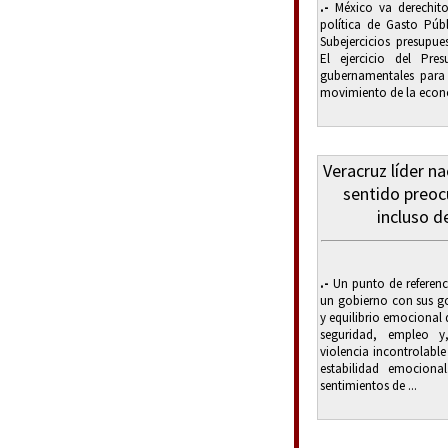
.-
México va derechito
política de Gasto Púb
Subejercicios presupue
El ejercicio del Pre
gubernamentales para i
movimiento de la econom
Veracruz líder n
sentido preoc
incluso d
.-
Un punto de referenci
un gobierno con sus go
y equilibrio emocional q
seguridad, empleo y
violencia incontrolable
estabilidad emociona
sentimientos de ...