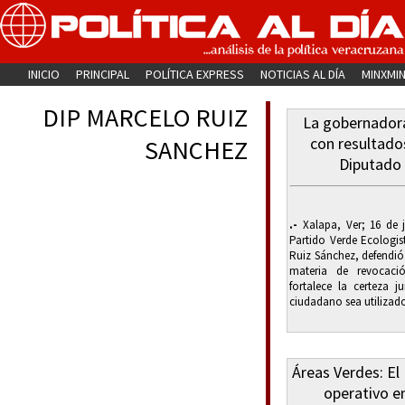
INICIO
PRINCIPAL
POLÍTICA EXPRESS
NOTICIAS AL DÍA
MINXMI
DIP MARCELO RUIZ
La gobernador
con resultado
SANCHEZ
Diputado 
.-
Xalapa, Ver; 16 de j
Partido Verde Ecologis
Ruiz Sánchez, defendió 
materia de revocac
fortalece la certeza 
ciudadano sea utilizado 
Áreas Verdes: E
operativo e