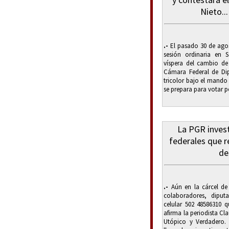
Nieto..
.-
El pasado 30 de agos
sesión ordinaria en 
víspera del cambio de
Cámara Federal de Di
tricolor bajo el mand
se prepara para votar 
La PGR invest
federales que r
de
.-
Aún en la cárcel d
colaboradores, diput
celular 502 48586310 
afirma la periodista Cl
Utópico y Verdadero.