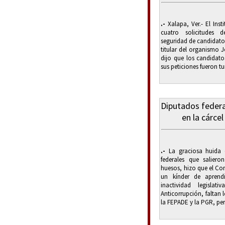
.-
Xalapa, Ver.- El Inst
cuatro solicitudes 
seguridad de candidatos
titular del organismo J
dijo que los candidato
sus peticiones fueron tu
Diputados federa
en la cárcel
.-
La graciosa huida 
federales que salier
huesos, hizo que el Co
un kínder de aprend
inactividad legisla
Anticorrupción, faltan 
la FEPADE y la PGR, pero 