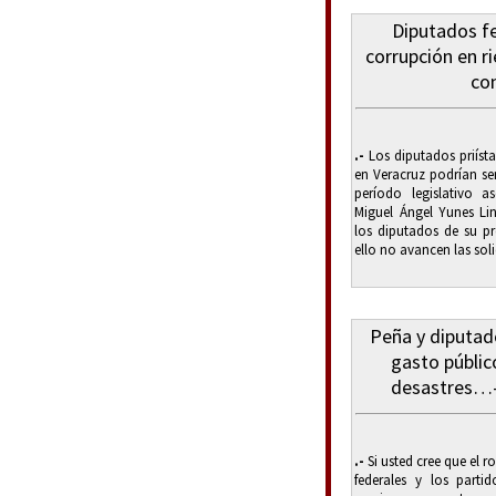
Diputados f
corrupción en r
con
.-
Los diputados priísta
en Veracruz podrían se
período legislativo 
Miguel Ángel Yunes Li
los diputados de su pr
ello no avancen las soli
Peña y diputado
gasto públic
desastres…-
.-
Si usted cree que el 
federales y los parti