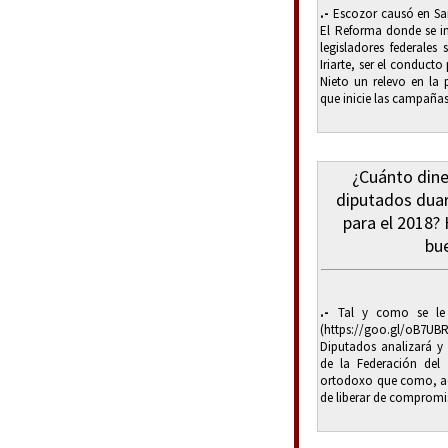
.-
Escozor causó en San
El Reforma donde se in
legisladores federales
Iriarte, ser el conducto
Nieto un relevo en la 
que inicie las campañas.
¿Cuánto dine
diputados duar
para el 2018?
bu
.-
Tal y como se le 
(https://goo.gl/oB7U
Diputados analizará y
de la Federación del 
ortodoxo que como, aquí
de liberar de compromis