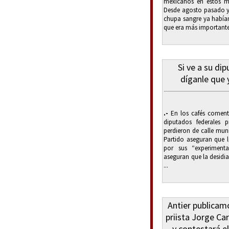
mexicanos en estos m
Desde agosto pasado y 
chupa sangre ya habían 
que era más importante 
Si ve a su di
díganle que 
.-
En los cafés coment
diputados federales 
perdieron de calle muni
Partido aseguran que 
por sus “experiment
aseguran que la desidi
...
Antier publicam
priista Jorge Ca
y contestará e