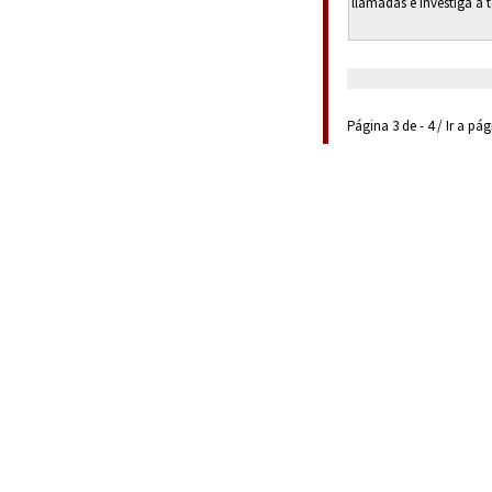
llamadas e investiga a 
Página 3 de - 4 / Ir a pá