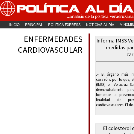
INICIO
PRINCIPAL
POLÍTICA EXPRESS
NOTICIAS AL DÍA
MINXMI
ENFERMEDADES
Informa IMSS Ver
medidas par
CARDIOVASCULAR
car
.-
El órgano más imp
corazón, por lo que, el
(IMSS) en Veracruz S
derechohabiente pa
fomentar la prevenc
finalidad de prev
cardiovasculares. El doc
El colesterol