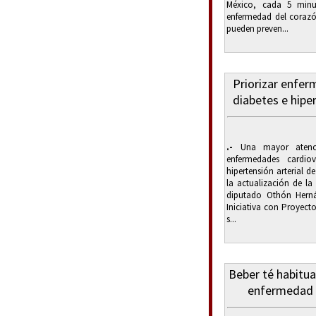
México, cada 5 min
enfermedad del corazó
pueden preven...
Priorizar enfer
diabetes e hipe
.-
Una mayor atenci
enfermedades cardio
hipertensión arterial 
la actualización de la
diputado Othón Hern
Iniciativa con Proyect
s...
Beber té habitua
enfermedad c