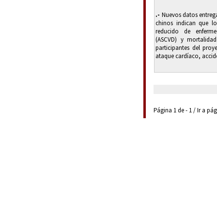
.-
Nuevos datos entrega
chinos indican que lo
reducido de enfermed
(ASCVD) y mortalidad.
participantes del pro
ataque cardíaco, accide
Página 1 de - 1 / Ir a pá