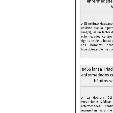
enfermedades
V
.-
El Instituto Mexicano
advierte que la hiperc
sangre), es un factor 
enfermedades cardio
signos de alerta hasta
Los hombres tien
hipercolesterolemia que
IMSS lanza Triad
enfermedades ca
hábitos s
.-
La doctora Célid
Prestaciones Médicas
enfermedades cardi
representan las prime