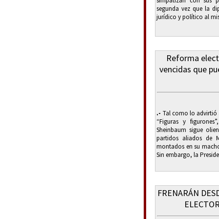
simpatizan con sus p
segunda vez que la di
jurídico y político al m
Reforma elect
vencidas que pue
.-
Tal como lo advirtió
“Figuras y figurones
Sheinbaum sigue olien
partidos aliados d
montados en su macho y
Sin embargo, la Presiden
FRENARÁN DES
ELECTOR