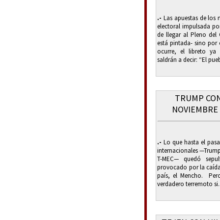
.-
Las apuestas de los 
electoral impulsada po
de llegar al Pleno del
está pintada- sino por
ocurre, el libreto y
saldrán a decir: “El pue
TRUMP CON
NOVIEMBRE 
.-
Lo que hasta el pas
internacionales —Trump,
T-MEC— quedó sepul
provocado por la caída 
país, el Mencho. Pero
verdadero terremoto si.