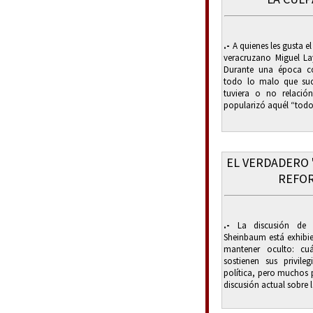
.-
A quienes les gusta e
veracruzano Miguel L
Durante una época co
todo lo malo que suc
tuviera o no relació
popularizó aquél “todo 
EL VERDADERO 
REFO
.-
La discusión de l
Sheinbaum está exhibie
mantener oculto: cu
sostienen sus privil
política, pero muchos 
discusión actual sobre l