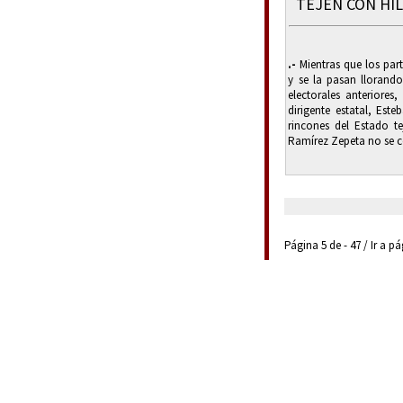
TEJEN CON HI
.-
Mientras que los pa
y se la pasan llorando
electorales anteriore
dirigente estatal, Est
rincones del Estado te
Ramírez Zepeta no se co
Página 5 de - 47 / Ir a p