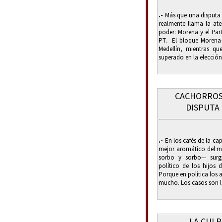
.-
Más que una disputa e
realmente llama la ate
poder: Morena y el Part
PT. El bloque Morena-
Medellín, mientras que
superado en la elección 
CACHORROS
DISPUTA
.-
En los cafés de la ca
mejor aromático del mu
sorbo y sorbo— surgi
político de los hijos
Porque en política los
mucho. Los casos son lo
LA CULP