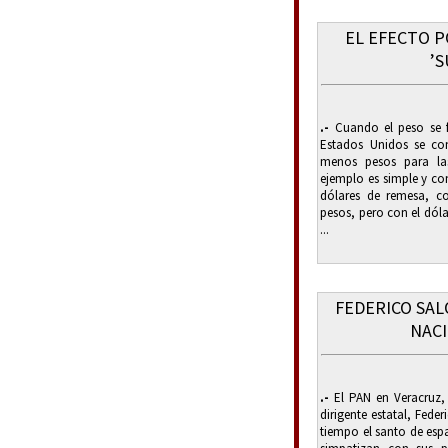
EL EFECTO 
’
.-
Cuando el peso se f
Estados Unidos se con
menos pesos para las
ejemplo es simple y con
dólares de remesa, co
pesos, pero con el dóla
...
FEDERICO SA
NACI
.-
El PAN en Veracruz,
dirigente estatal, Fed
tiempo el santo de esp