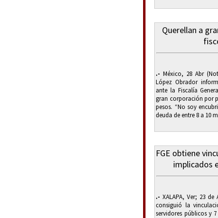
Querellan a gr
fis
.-
México, 28 Abr (Not
López Obrador inform
ante la Fiscalía Gener
gran corporación por p
pesos. “No soy encubri
deuda de entre 8 a 10 mi
FGE obtiene vinc
implicados e
.-
XALAPA, Ver; 23 de Ab
consiguió la vinculac
servidores públicos y 