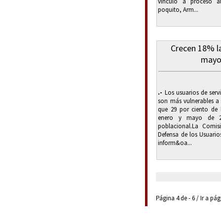
vinculó a proceso a
poquito, Arm...
Crecen 18% l
mayo
.-
Los usuarios de serv
son más vulnerables a 
que 29 por ciento de 
enero y mayo de 20
poblacional.La Comis
Defensa de los Usuario
inform&oa...
Página 4 de - 6 / Ir a pá