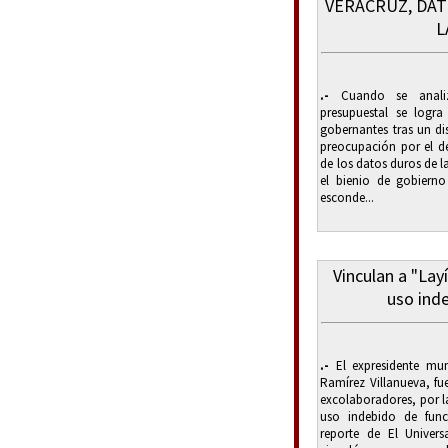
VERACRUZ, DAT
L
.-
Cuando se analizan
presupuestal se logr
gobernantes tras un di
preocupación por el de
de los datos duros de 
el bienio de gobierno
esconde...
Vinculan a "Lay
uso ind
.-
El expresidente muni
Ramírez Villanueva, fu
excolaboradores, por l
uso indebido de func
reporte de El Univer