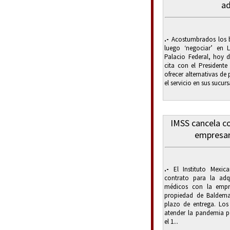
ad
.-
Acostumbrados los b
luego ‘negociar’ en 
Palacio Federal, hoy d
cita con el President
ofrecer alternativas de
el servicio en sus sucur
IMSS cancela c
empresar
.-
El Instituto Mexica
contrato para la adq
médicos con la empre
propiedad de Baldema
plazo de entrega. Los 
atender la pandemia p
el 1...