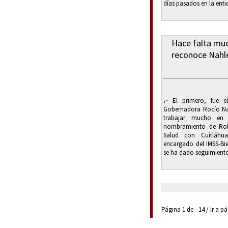
días pasados en la enti
Hace falta muc
reconoce Nahle
.-
El primero, fue el
Gobernadora Rocío Nah
trabajar mucho en 
nombramiento de Robe
Salud con Cuitláhu
encargado del IMSS-Bie
se ha dado seguimiento
Página 1 de - 14 / Ir a p