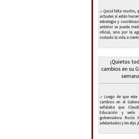
.-
Quizá falta mucho, qu
actuales sí están hacie
estrategia y coordinac
anterior se puede med
oficial, sino por la a
costado la vida a cient
¡Quietos tod
cambios en su Ga
semana 
.-
Luego de que este f
cambios en el Gabine
señalaba que Claudi
Educación y sería
gobernadora Rocío N
adelantados y les dijo 