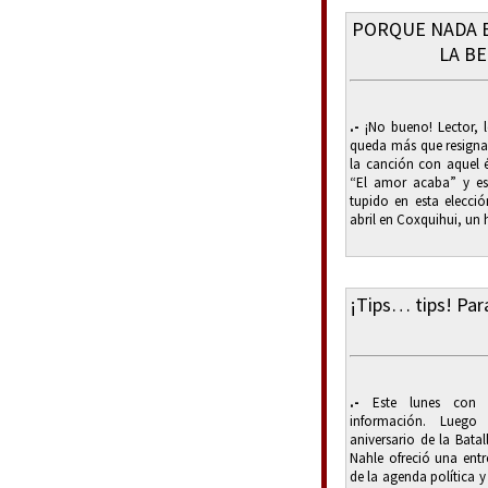
PORQUE NADA E
LA B
.-
¡No bueno! Lector, 
queda más que resignar
la canción con aquel 
“El amor acaba” y es
tupido en esta elecció
abril en Coxquihui, un 
¡Tips… tips! Para
.-
Este lunes con 
información. Lueg
aniversario de la Bata
Nahle ofreció una entr
de la agenda política y