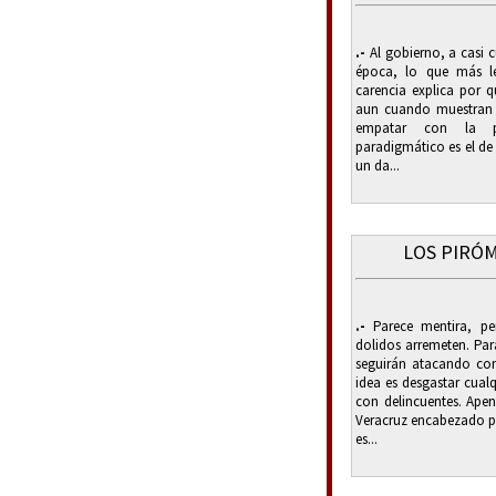
.-
Al gobierno, a casi c
época, lo que más le
carencia explica por qu
aun cuando muestran 
empatar con la p
paradigmático es el de 
un da...
LOS PIRÓ
.-
Parece mentira, per
dolidos arremeten. Par
seguirán atacando co
idea es desgastar cualq
con delincuentes. Ape
Veracruz encabezado po
es...