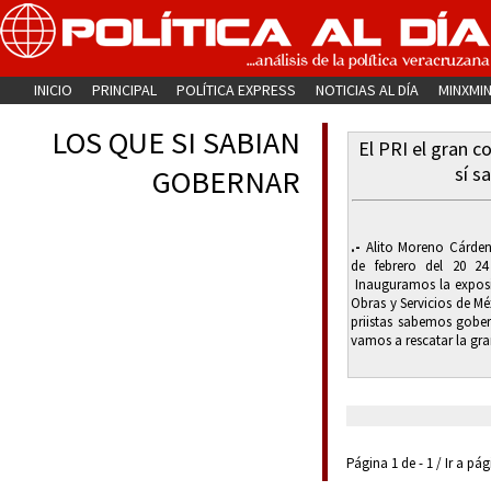
INICIO
PRINCIPAL
POLÍTICA EXPRESS
NOTICIAS AL DÍA
MINXMI
LOS QUE SI SABIAN
El PRI el gran c
sí s
GOBERNAR
.-
Alito Moreno Cárdena
de febrero del 20 2
Inauguramos la exposic
Obras y Servicios de M
priistas sabemos gober
vamos a rescatar la gran
Página 1 de - 1 / Ir a pá