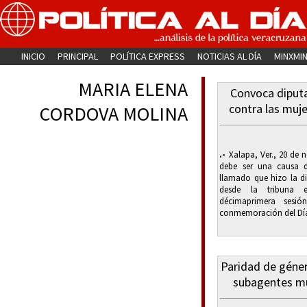
INICIO
PRINCIPAL
POLÍTICA EXPRESS
NOTICIAS AL DÍA
MINXMI
MARIA ELENA
Convoca diputad
contra las muj
CORDOVA MOLINA
.-
Xalapa, Ver., 20 de n
debe ser una causa di
llamado que hizo la d
desde la tribuna e
décimaprimera sesi
conmemoración del Día 
Paridad de géner
subagentes mu