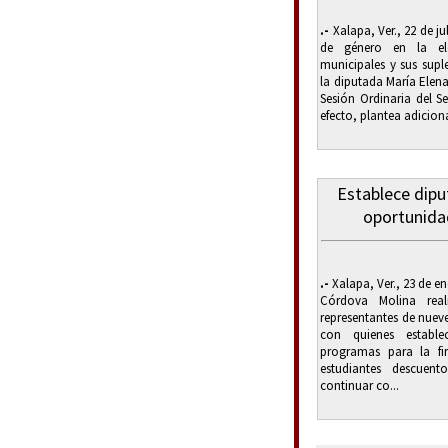
.-
Xalapa, Ver., 22 de ju
de género en la el
municipales y sus supl
la diputada María Elen
Sesión Ordinaria del S
efecto, plantea adicion
Establece dip
oportunida
.-
Xalapa, Ver., 23 de e
Córdova Molina rea
representantes de nueve
con quienes establ
programas para la f
estudiantes descuent
continuar co...