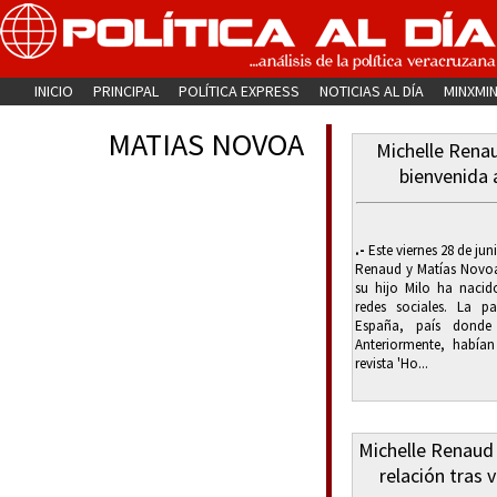
INICIO
PRINCIPAL
POLÍTICA EXPRESS
NOTICIAS AL DÍA
MINXMI
MATIAS NOVOA
Michelle Rena
bienvenida 
.-
Este viernes 28 de ju
Renaud y Matías Novoa
su hijo Milo ha nacid
redes sociales. La p
España, país donde 
Anteriormente, habían
revista 'Ho...
Michelle Renaud
relación tras