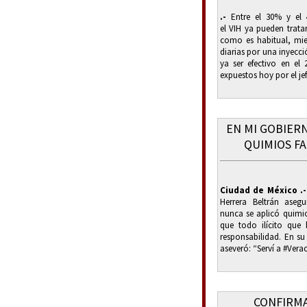
.-
Entre el 30% y el 
el VIH ya pueden trata
como es habitual, mient
diarias por una inyecc
ya ser efectivo en el
expuestos hoy por el jef
EN MI GOBIER
QUIMIOS FA
Ciudad de México .-
Herrera Beltrán aseg
nunca se aplicó quimio
que todo ilícito que
responsabilidad. En su
aseveró: “Serví a #Vera
CONFIRMA