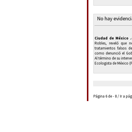
No hay evidenci
Ciudad de México .
Robles, reveló que n
tratamientos falsos d
como denunció el Gobe
Al término de su interv
Ecologista de México (P
Página 6 de - 8 / Ir a pá