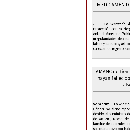
MEDICAMENTO
.-
La Secretaría de 
Protección contra Ries
ante el Ministerio Públ
irregularidades detect
falsos y caducos, así c
carecían de registro sani
AMANC no tiene
hayan falleci
fals
Veracruz .-
La Asocia
Cáncer no tiene repor
debido al suministro d
de AMANC, Rocío de l
familiar de pacientes c
solicitar apoyo por hab