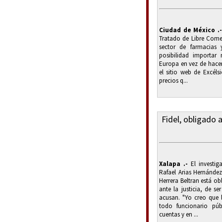
Ciudad de México .
Tratado de Libre Comer
sector de farmacias 
posibilidad importar
Europa en vez de hacer
el sitio web de Excélsi
precios q...
Fidel, obligado 
Xalapa .-
El investig
Rafael Arias Hernández
Herrera Beltran está o
ante la justicia, de se
acusan. "Yo creo que 
todo funcionario púb
cuentas y en ...