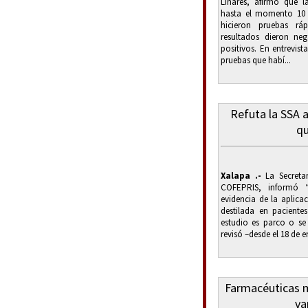
Linares, afirmó que l
hasta el momento 10 
hicieron pruebas rá
resultados dieron ne
positivos. En entrevis
pruebas que habí...
Refuta la SSA a
qu
Xalapa .-
La Secretar
COFEPRIS, informó
evidencia de la aplic
destilada en paciente
estudio es parco o se
revisó –desde el 18 de en
Farmacéuticas 
va