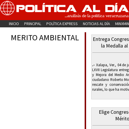
INICIO
PRINCIPAL
POLÍTICA EXPRESS
NOTICIAS AL DÍA
MINXMI
MERITO AMBIENTAL
Entrega Congres
la Medalla a
.-
Xalapa, Ver., 04 de j
LXVII Legislatura entre
y Mejora del Medio Am
ciudadano Roberto Mora
rescate y conservaci
rurales, lo que ha motiv
Elige Congres
Mérit