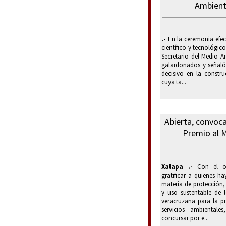
Ambienta
.-
En la ceremonia efect
científico y tecnológic
Secretario del Medio Am
galardonados y señaló
decisivo en la constru
cuya ta...
Abierta, convoca
Premio al 
Xalapa .-
Con el obj
gratificar a quienes h
materia de protección,
y uso sustentable de l
veracruzana para la pr
servicios ambientale
concursar por e...