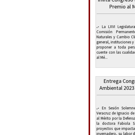
Premio al 
.-
La LXVI Legislatur
Comisión Permanent
Naturales y Cambio Cl
general, instituciones 
proponer a toda pers
cuente con las cualidad
al Mé...
Entrega Congr
Ambiental 2023 
.-
En Sesión Solemne,
Veracruz de Ignacio de
al Mérito por la Defen
la doctora Fabiola S
proyectos que impactan
invernadero, su labor d