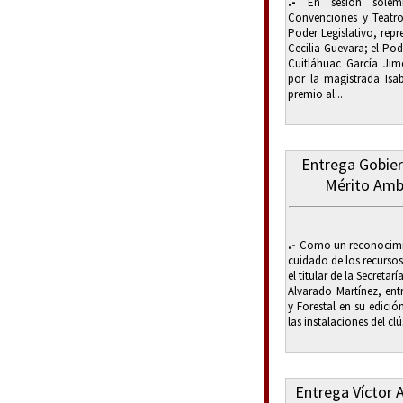
.-
En sesión solemn
Convenciones y Teatro
Poder Legislativo, rep
Cecilia Guevara; el Po
Cuitláhuac García Jimé
por la magistrada Isa
premio al...
Entrega Gobier
Mérito Ambi
.-
Como un reconocimie
cuidado de los recursos
el titular de la Secreta
Alvarado Martínez, ent
y Forestal en su edici
las instalaciones del clús
Entrega Víctor 