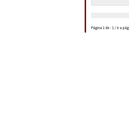
Página 1 de - 1 / Ir a pá