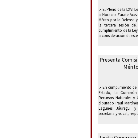
.-
El Pleno de la LXVI L
a Horacio Zárate Ace
Mérito por la Defensa 
la tercera sesión de
cumplimiento de la Ley
a consideración de este
Presenta Comisi
Mérit
.-
En cumplimiento de l
Estado, la Comisió
Recursos Naturales y 
diputado Paul Martínez
Lagunes Jáuregui y 
secretaria y vocal, resp
Invita Congreso 