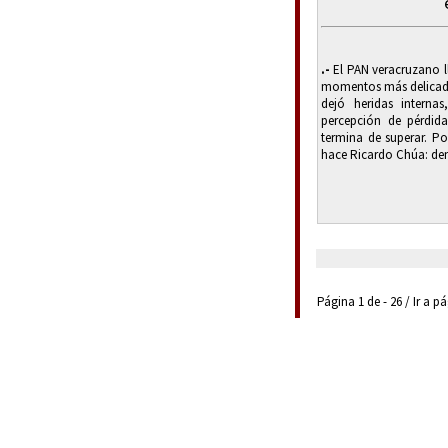
.-
El PAN veracruzano l
momentos más delicados
dejó heridas interna
percepción de pérdid
termina de superar. Por
hace Ricardo Chúa: den
Página 1 de - 26 / Ir a p