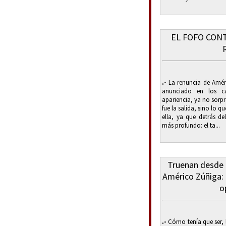
EL FOFO CONT
.-
La renuncia de Améri
anunciado en los ca
apariencia, ya no sorpr
fue la salida, sino lo 
ella, ya que detrás 
más profundo: el ta...
Truenan desde 
Américo Zúñiga: 
o
.-
Cómo tenía que ser, 