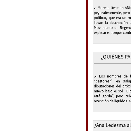
.-
Morena tiene un ADN
peyorativamente, pero 
político, que era un m
llevan la descripción.
Movimiento de Regene
explicar el porqué conti.
¿QUIÉNES PA
.-
Los nombres de lo
“pastorear” en Xal
diputaciones del pró
nuevo bajo el sol. Dic
está gorda”, pero cu
retención de líquidos. A
¿Ana Ledezma al