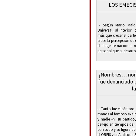
LOS EMECI
.-
Según Mario Maldo
Universal, al interio
más que crecer el part
crece la percepción de 
el dirigente nacional,
personal que al desarrol
¡Nombres… nomb
fue denunciado p
l
.-
Tanto fue el cántaro 
manos al famoso exalc
y nadie -ni su partido
pellejo en tiempos de 
con todo y su figura de
el ORFIS y la Auditoría 