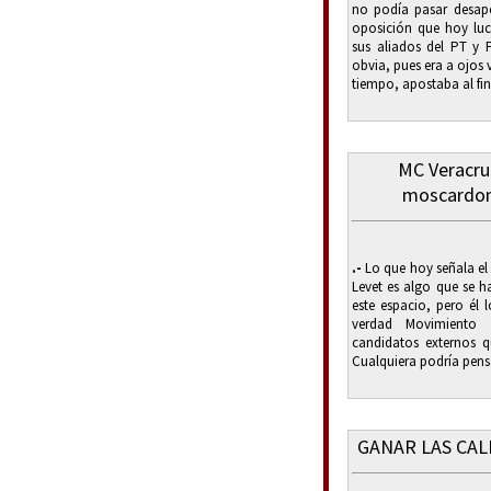
no podía pasar desape
oposición que hoy lu
sus aliados del PT y 
obvia, pues era a ojos
tiempo, apostaba al fin
MC Veracruz
moscardon
.-
Lo que hoy señala el
Levet es algo que se 
este espacio, pero él 
verdad Movimiento 
candidatos externos q
Cualquiera podría pensar
GANAR LAS CAL