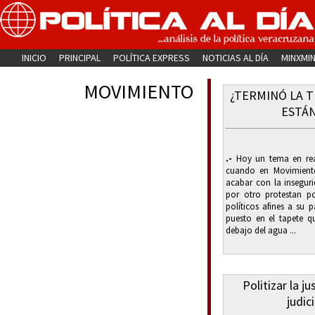
INICIO
PRINCIPAL
POLÍTICA EXPRESS
NOTICIAS AL DÍA
MINXMI
MOVIMIENTO
¿TERMINÓ LA 
ESTÁN
.-
Hoy un tema en rea
cuando en Movimient
acabar con la inseguri
por otro protestan po
políticos afines a su 
puesto en el tapete q
debajo del agua ...
Politizar la j
judici