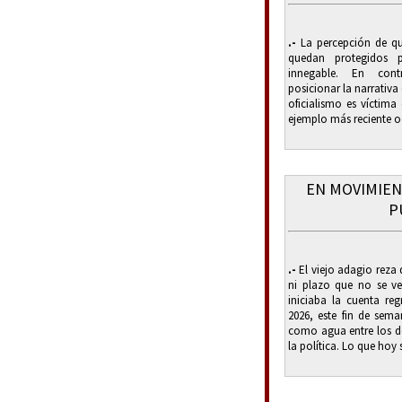
.-
La percepción de que
quedan protegidos
innegable. En cont
posicionar la narrativa
oficialismo es víctima 
ejemplo más reciente oc
EN MOVIMIEN
P
.-
El viejo adagio reza
ni plazo que no se v
iniciaba la cuenta reg
2026, este fin de sema
como agua entre los d
la política. Lo que hoy 