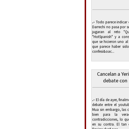
.-
Todo parece indicar q
Darrechi no pasa por 
jugaran al reto "Qu
"HotSpanish" y a conse
que se hicieron uno al 
que parece haber sido
confesi&oac...
Cancelan a Yer
debate con 
.-
El día de ayer, final
debate entre el youtub
Mua sin embargo, las c
bien para la vera
contradicciones, lo qu
en su contra. El tan 