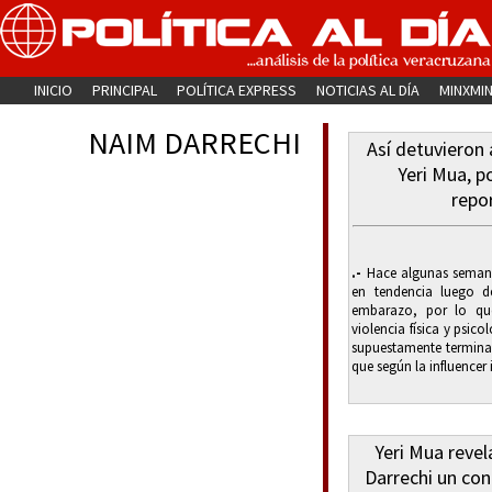
INICIO
PRINCIPAL
POLÍTICA EXPRESS
NOTICIAS AL DÍA
MINXMI
NAIM DARRECHI
Así detuvieron 
Yeri Mua, p
repo
.-
Hace algunas semanas
en tendencia luego d
embarazo, por lo que
violencia física y psico
supuestamente terminar
que según la influencer 
Yeri Mua revel
Darrechi un con