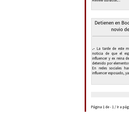
Review dur&oac...
Detienen en Boc
novio de
.-
La tarde de este mi
noticia de que el es
influencer y ex reina d
detenido por elementos 
En redes sociales ha
influencer esposado, ya 
Página 1 de - 1 / Ir a pá