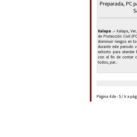
Preparada, PC p
S
Xalapa .-
Xalapa, Ver.
de Protección Civil (P
disminuir riesgos en to
durante este periodo v
exhorto para atender 
con el fin de contar
todos, par...
Página 4 de - 5 / Ir a pá