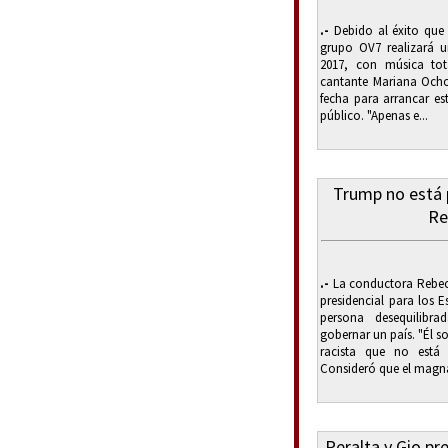
.-
Debido al éxito que 
grupo OV7 realizará u
2017, con música tot
cantante Mariana Ocho
fecha para arrancar es
público. "Apenas e...
Trump no está 
Re
.-
La conductora Rebec
presidencial para los 
persona desequilibr
gobernar un país. "Él 
racista que no está 
Consideró que el magnat
Peralta y Gio pr