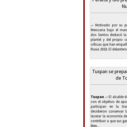
Nu
.-
Motivado por su pr
Mexicana bajo el man
dos Santos destacó la 
plantel y del propio c
críticas que han empañ
Rusia 2018. El delanter
Tuxpan se prepar
de T
Tuxpan .-
El alcalde 
con el objetivo de ap
participan en la tr
decidieron conservar l
lacerar la economía de
contribuir a que sus g
Men...