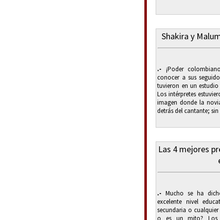
Shakira y Malu
.-
¡Poder colombiano
conocer a sus seguidor
tuvieron en un estudio
Los intérpretes estuvi
imagen donde la novi
detrás del cantante; si
Las 4 mejores pr
.-
Mucho se ha dicho
excelente nivel educa
secundaria o cualquier 
o es un mito? Los 