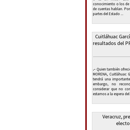
conocimiento o los de l
de cuentas hablan. Por
partes del Estado ...
Cuitláhuac Garcí
resultados del P
.-
Quien también ofreció
MORENA, Cuitláhuac Ga
tendrá una importante
embargo, no recono
considerar que no co
estamos a la espera del
Veracruz, pr
electo