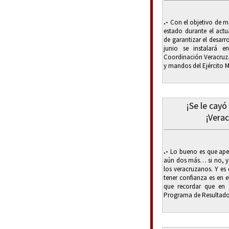
.-
Con el objetivo de ma
estado durante el actu
de garantizar el desarro
junio se instalará 
Coordinación Veracruz.
y mandos del Ejército 
¡Se le cayó
¡Verac
.-
Lo bueno es que ape
aún dos más… si no, y
los veracruzanos. Y es
tener confianza es en e
que recordar que en 
Programa de Resultados