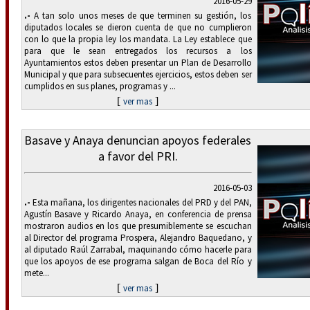
2016-05-29
.-
A tan solo unos meses de que terminen su gestión, los
diputados locales se dieron cuenta de que no cumplieron
con lo que la propia ley los mandata. La Ley establece que
para que le sean entregados los recursos a los
Ayuntamientos estos deben presentar un Plan de Desarrollo
Municipal y que para subsecuentes ejercicios, estos deben ser
cumplidos en sus planes, programas y ...
[
]
ver mas
Basave y Anaya denuncian apoyos federales
a favor del PRI.
2016-05-03
.-
Esta mañana, los dirigentes nacionales del PRD y del PAN,
Agustín Basave y Ricardo Anaya, en conferencia de prensa
mostraron audios en los que presumiblemente se escuchan
al Director del programa Prospera, Alejandro Baquedano, y
al diputado Raúl Zarrabal, maquinando cómo hacerle para
que los apoyos de ese programa salgan de Boca del Río y
mete...
[
]
ver mas