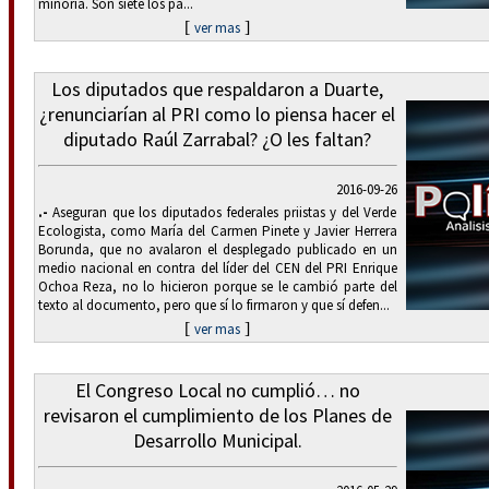
minoría. Son siete los pa...
[
]
ver mas
Los diputados que respaldaron a Duarte,
¿renunciarían al PRI como lo piensa hacer el
diputado Raúl Zarrabal? ¿O les faltan?
2016-09-26
.-
Aseguran que los diputados federales priistas y del Verde
Ecologista, como María del Carmen Pinete y Javier Herrera
Borunda, que no avalaron el desplegado publicado en un
medio nacional en contra del líder del CEN del PRI Enrique
Ochoa Reza, no lo hicieron porque se le cambió parte del
texto al documento, pero que sí lo firmaron y que sí defen...
[
]
ver mas
El Congreso Local no cumplió… no
revisaron el cumplimiento de los Planes de
Desarrollo Municipal.