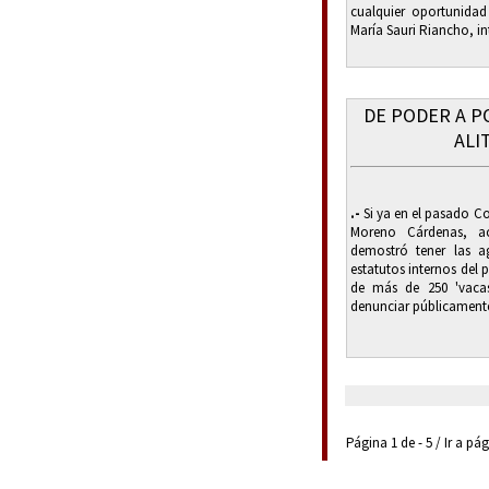
cualquier oportunidad
María Sauri Riancho, int
DE PODER A P
ALI
.-
Si ya en el pasado Co
Moreno Cárdenas, ac
demostró tener las ag
estatutos internos del 
de más de 250 'vacas
denunciar públicamente 
Página 1 de - 5 / Ir a pá