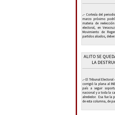
.-
Cortesía del periodis
marzo próximo podría
materia de reelecció
electoral, en Veracru
Movimiento de Regen
partidos aliados, deberá
ALITO SE QUED
LA DESTRU
.-
El Tribunal Electoral 
corrigió la plana al IN
país a seguir soport
nacional y a toda la c
alrededor. Esa fue la 
de esta columna, de par