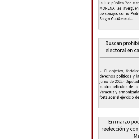
la luz pública.Por eje
MORENA les avergüenz
personajes como Pedro
Sergio Guti&eacut...
Buscan prohibi
electoral en c
.-
El objetivo, fortalec
derechos políticos y l
junio de 2025.- Diputa
cuatro artículos de la
Veracruz y armonizarla
fortalecer el ejercicio d
En marzo podr
reelección y con
Ma