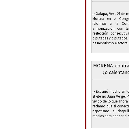
.-
Xalapa, Ver., 21 de m
Morena en el Congr
reformas a la Cons
armonización con la 
reelección consecuti
diputadas y diputados, 
de nepotismo electoral 
MORENA: contra 
¿o calentan
.-
Extrañó mucho en los
el eterno Juan Vergel 
vivido de lo que ahora
reclamo que sí conecta
nepotismo, al chapul
medias para brincar al s