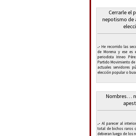
Cerrarle el p
nepotismo de 
elecc
.-
He recorrido las secc
de Morena y ese es el
periodista Irineo Pér
Partido Movimiento de 
actuales servidores 
elección popular o busq
Nombres… no
apes
.-
Al parecer al inter
total de bichos raros q
debieran luego de los r