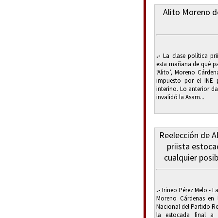
Alito Moreno de
.-
La clase política pri
esta mañana de qué pas
‘Alito’, Moreno Cárden
impuesto por el INE 
interino. Lo anterior 
invalidó la Asam...
Reelección de A
priista estoca
cualquier posi
.-
Irineo Pérez Melo.- La
Moreno Cárdenas en l
Nacional del Partido Re
la estocada final a e