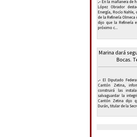
.-
En la mañanera de ho
López Obrador destac
Energía, Rocío Nahle, 
de la Refinería Olmeca
dijo que la Refinería 
próximo c...
Marina dará segu
Bocas. T
.-
El Diputado Federa
Cantón Zetina, info
construirá las inst
salvaguardar la integ
Cantón Zetina dijo q
Durán, titular de la Secr