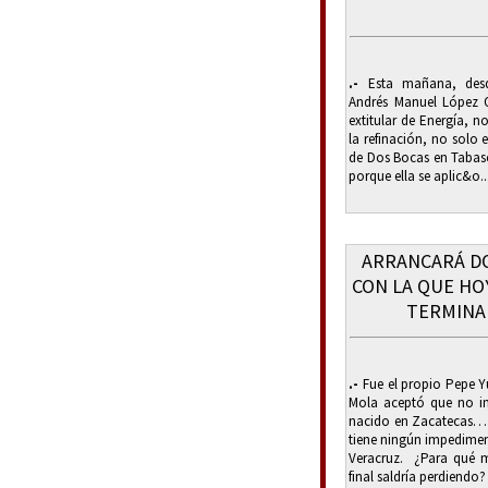
.-
Esta mañana, desde
Andrés Manuel López 
extitular de Energía, 
la refinación, no solo e
de Dos Bocas en Taba
porque ella se aplic&o..
ARRANCARÁ DO
CON LA QUE HOY
TERMINAR
.-
Fue el propio Pepe Yu
Mola aceptó que no i
nacido en Zacatecas… s
tiene ningún impedimen
Veracruz. ¿Para qué me
final saldría perdiendo? 