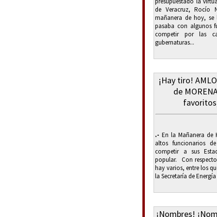
presupuestado la virt
de Veracruz, Rocío 
mañanera de hoy, se 
pasaba con algunos fu
competir por las c
gubernaturas...
¡Hay tiro! AMLO 
de MORENA 
favoritos
.-
En la Mañanera de H
altos funcionarios d
competir a sus Esta
popular. Con respecto 
hay varios, entre los qu
la Secretaría de Energía 
¡Nombres! ¡Nomb