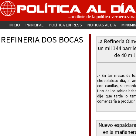
INICIO
PRINCIPAL
POLÍTICA EXPRESS
NOTICIAS AL DÍA
MINXMI
REFINERIA DOS BOCAS
La Refinería Olm
un mil 144 barri
de 40 mil
.-
En las mesas de los
chocolatoso día, al 
con canillas, se recor
Uno de los sabios bebe
dije que tarde o te
comenzaría a producir y
Nuevo espaldara
en la mañanera