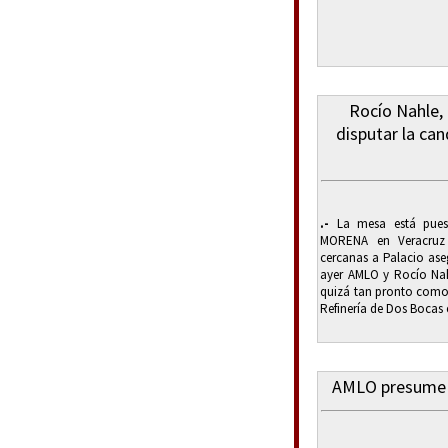
Rocío Nahle, 
disputar la c
.-
La mesa está puest
MORENA en Veracruz
cercanas a Palacio ase
ayer AMLO y Rocío Nah
quizá tan pronto como s
Refinería de Dos Bocas e
AMLO presume e