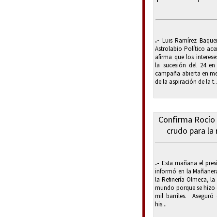
.-
Luis Ramírez Baquei
Astrolabio Político ac
afirma que los interes
la sucesión del 24 en
campaña abierta en med
de la aspiración de la t..
Confirma Rocío N
crudo para la
.-
Esta mañana el pres
informó en la Mañaner
la Refinería Olmeca, la
mundo porque se hizo e
mil barriles. Aseguró
his...