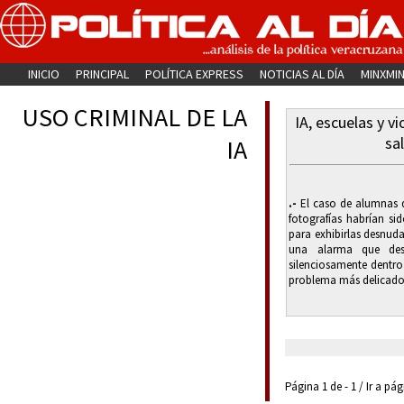
INICIO
PRINCIPAL
POLÍTICA EXPRESS
NOTICIAS AL DÍA
MINXMI
USO CRIMINAL DE LA
IA, escuelas y vi
sa
IA
.-
El caso de alumnas d
fotografías habrían sido
para exhibirlas desnuda
una alarma que des
silenciosamente dentro 
problema más delicado 
Página 1 de - 1 / Ir a pá