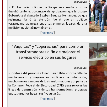
2026-08-07
.-
En los cafés políticos de Xalapa esta mañana no se
discutió tanto el porcentaje de aprobación que le otorgó
GobernArte al diputado Esteban Bautista Hernández. Lo que
realmente llamó la atención fue el que un político
veracruzano aparezca entre los primeros lugares de una
medición nacional inevitableme...
[
]
ver mas
“Vaquitas” y “coperachas” para comprar
transformadores a fin de mejorar el
servicio eléctrico en sus hogares
2026-08-06
.-
Cortesía del periodista Irineo Pérez Melo.- Por la falta de
mantenimiento y mejoras en las líneas de distribución,
mucho menos cambios de los transformadores por parte de
la Comisión Federal de Electricidad (CFE) para renovar las
líneas de transmisión y de los transformadores, propicias
que los usuarios hagan sus “vaquitas&...
[
]
ver mas