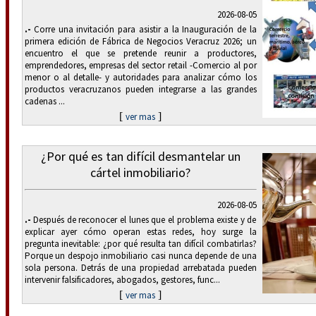
2026-08-05
.-
Corre una invitación para asistir a la Inauguración de la
primera edición de Fábrica de Negocios Veracruz 2026; un
encuentro el que se pretende reunir a productores,
emprendedores, empresas del sector retail -Comercio al por
menor o al detalle- y autoridades para analizar cómo los
productos veracruzanos pueden integrarse a las grandes
cadenas ...
[
]
ver mas
¿Por qué es tan difícil desmantelar un
cártel inmobiliario?
2026-08-05
.-
Después de reconocer el lunes que el problema existe y de
explicar ayer cómo operan estas redes, hoy surge la
pregunta inevitable: ¿por qué resulta tan difícil combatirlas?
Porque un despojo inmobiliario casi nunca depende de una
sola persona. Detrás de una propiedad arrebatada pueden
intervenir falsificadores, abogados, gestores, func...
[
]
ver mas