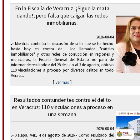
En la Fiscalía de Veracruz. ¡Sigue la mata
dando!; pero falta que caigan las redes
inmobiliarias.
2026-08-04
.-
Mientras continúa la discusión de si lo que se ha hecho
hasta hoy en contra de los llamados "cárteles
inmobiliarios" y otras redes de corrupción en regiones y
municipios, la Fiscalía General del Estado no para de
informar de resultados: del 28 de julio al 3 de agosto, obtuvo
110 vinculaciones a proceso por diversos delitos en todo
Veracr...
[
]
ver mas
Resultados contundentes contra el delito
en Veracruz: 110 vinculaciones a proceso en
una semana
2026-08-04
.-
Xalapa, Ver., 4 de agosto de 2026.- Como resultado del