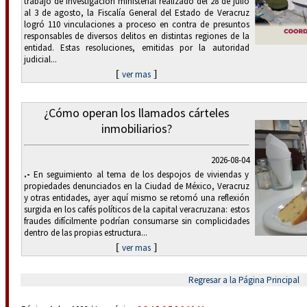
trabajo de investigación ministerial realizado del 28 de julio
al 3 de agosto, la Fiscalía General del Estado de Veracruz
logró 110 vinculaciones a proceso en contra de presuntos
responsables de diversos delitos en distintas regiones de la
entidad. Estas resoluciones, emitidas por la autoridad
judicial...
[
]
ver mas
¿Cómo operan los llamados cárteles
inmobiliarios?
2026-08-04
.-
En seguimiento al tema de los despojos de viviendas y
propiedades denunciados en la Ciudad de México, Veracruz
y otras entidades, ayer aquí mismo se retomó una reflexión
surgida en los cafés políticos de la capital veracruzana: estos
fraudes difícilmente podrían consumarse sin complicidades
dentro de las propias estructura...
[
]
ver mas
Regresar a la Página Principal