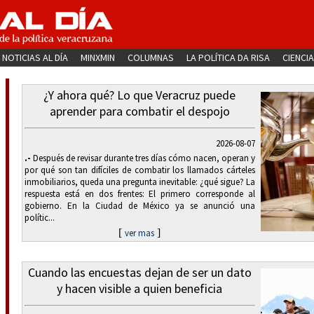
NOTICIAS AL DÍA
MINXMIN
COLUMNAS
LA POLÍTICA DA RISA
CIENCIA
¿Y ahora qué? Lo que Veracruz puede
aprender para combatir el despojo
2026-08-07
.-
Después de revisar durante tres días cómo nacen, operan y
por qué son tan difíciles de combatir los llamados cárteles
inmobiliarios, queda una pregunta inevitable: ¿qué sigue? La
respuesta está en dos frentes: El primero corresponde al
gobierno. En la Ciudad de México ya se anunció una
polític...
[
]
ver mas
Cuando las encuestas dejan de ser un dato
y hacen visible a quien beneficia