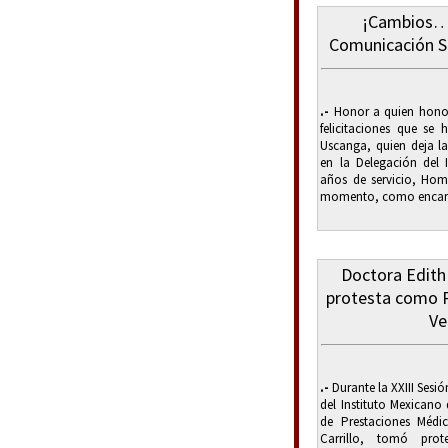
¡Cambios…
Comunicación S
.-
Honor a quien honor
felicitaciones que se
Uscanga, quien deja la
en la Delegación del 
años de servicio, Home
momento, como encarg
Doctora Edith
protesta como 
Ve
.-
Durante la XXIII Sesi
del Instituto Mexicano 
de Prestaciones Médi
Carrillo, tomó pro