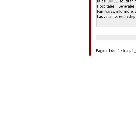
IX del SNTSS, solicitan
Hospitales General
Familiares, informó el
Las vacantes están dispo
Página 1 de - 1 / Ir a pá