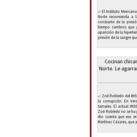
.-
El Instituto Mexicano
Norte recomienda a 
constante de la presió
tiempo cambios que p
aparición de la hipertens
presión de la sangre que 
Cocinan chica
Norte. Le agarra
.-
Zoé Robledo del IMSS
la corrupción. En Ver
tamales. El actual IM
Zoé Robledo no se ha p
dio cuenta que eso e
Martínez Cázares, que a 