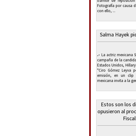
trámite de reposició
Fotografía por causa d
con ello, ...
Salma Hayek pid
.-
La actriz mexicana S
campaña de la candidat
Estados Unidos, Hillary
"Ciro Gómez Leyva p
emisión, en un clip
mexicana invita a la gen
Estos son los d
opusieron al pro
Fisca