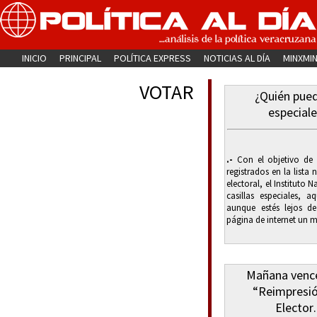
INICIO
PRINCIPAL
POLÍTICA EXPRESS
NOTICIAS AL DÍA
MINXMI
VOTAR
¿Quién pued
especiale
.-
Con el objetivo de 
registrados en la lista
electoral, el Instituto N
casillas especiales, 
aunque estés lejos de
página de internet un ma
Mañana vence
“Reimpresió
Elector