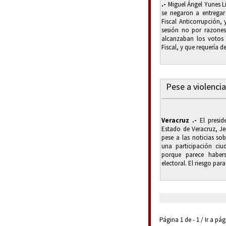
.-
Miguel Ángel Yunes L
se negaron a entrega
Fiscal Anticorrupción, 
sesión no por razones
alcanzaban los votos
Fiscal, y que requería de
Pese a violenci
Veracruz .-
El presid
Estado de Veracruz, J
pese a las noticias sob
una participación ci
porque parece haber
electoral. El riesgo para 
Página 1 de - 1 / Ir a pá