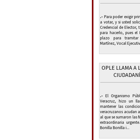
.-
Para poder exigir pri
a votar, y si usted sol
Credencial de Elector, 
para hacerlo, pues el
plazo para tramitar
Martínez, Vocal Ejecutiv
OPLE LLAMA A L
CIUDADANÍ
.-
El Organismo Públi
Veracruz, hizo un ll
mantener las condici
veracruzanos acudan a 
al que se sumaron las fu
extraordinaria urgente
Bonilla Bonilla i...