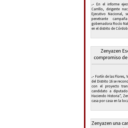
.-
En el informe ejec
Carrillo, dirigente 
Ejecutivo Nacional, 
penetrante campañ
gobernadora Rocío Nahl
en el distrito de Córdo
Zenyazen Esc
compromiso de 
.-
Fortín de las Flores, 
del Distrito 16 se rec
con el proyecto tra
candidato a diputado
Haciendo Historia”, Ze
casa por casa en la loc
Zenyazen una cam