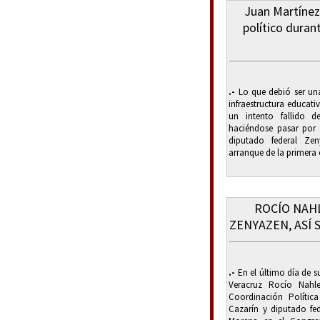
Juan Martínez
político duran
.-
Lo que debió ser una
infraestructura educat
un intento fallido d
haciéndose pasar por 
diputado federal Ze
arranque de la primera 
ROCÍO NAH
ZENYAZEN, ASÍ 
.-
En el último día de 
Veracruz Rocío Nahl
Coordinación Polític
Cazarín y diputado fe