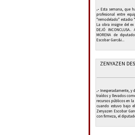
.-
Esta semana, que ha
profesional entre equ
"remodelado" estadio "L
La obra insigne del ex
DEJÓ INCONCLUSA.. 
MORENA de diputados
Escobar Garc&i...
ZENYAZEN DES
.-
Inesperadamente, y de
traídos y llevados com
recursos públicos en la
cuando estuvo bajo el
Zenyazen Escobar Garcí
con firmeza, el diputado