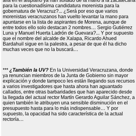
allá en el altiplano ya han soltado de la mano a la zacatecana
para la cuestionadísima candidatura morenista para la
gobernatura de Veracruz?... ¿Será por eso que varios
morenistas veracruzanos han vuelto levantar la mano para
apuntarse en la lista de aspirantes de Morena, aunque de
entre todos ello solo destacan 2 nombres… Sergio Gutiérrez
Luna y Manuel Huerta Ladrón de Guevara?... Y por supuesto
que el nombre del alcalde de Xalapa, Ricardo Ahued
Bardahuil sigue en la palestra, a pesar de que él ha dicho
muchas veces que no la buscará…
***
¿También la UV?
En la Universidad Veracruzana, donde
ya renuncian miembros de la Junta de Gobierno sin mayor
explicación y donde tampoco les están llegando sus recursos
a varios investigadores que hasta ahora han aguantado
callados, entre otras barbaridades que han aparecido desde
la llegada del actual rector Martín Gerardo Aguilar Sánchez, a
quien también le atribuyen una sensible disminución en el
presupuesto hasta para lo más indispensable… Y por
supuesto, la opacidad ha sido característica de la actual
rectoría…