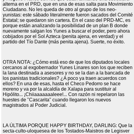
alterna en el PRD, que en una de esas salta para Movimiento
Ciudadano. No les queda de otro al grupo de los neo-
yunistas: este sábado literalmente fueron sacados del Comité
Estatal; se quedaron sin cartera. En el caso del PRD-MC, es
porque están analizando la posibilidad de un plan B donde
nuevamente salgan los Yunes a buscar el poder, pero ahora
cobijados por el Sol Azteca (penita ajena, en verdad) y el
partido del Tío Dante (más penita ajena). Suerte, no éxito.
OTRA NOTA: ¿Cómo está eso de que los diputados locales
cercanos al exgobernador Yunes Linares son los que reciben
la lana destinada a asesores y no se la dan a la bancada de
los panistas tradicionales? ¿A poco ya traen acuerdos con
ellos? En una de esas, hasta el Checo Pedorro se hace
moreno y va por la alcaldía de Xalapa para sustituir al
Hipólito... ¡Chiiaaaaaaaleee!... Con razón ni repelaron las
huestes de "Cascarita" cuando llegaron los nuevos
magistrados al Poder Judicial.
LA ÚLTIMA PORQUE HAPPY BIRTHDAY, DARLING: Que la
secta-culto-uloquesea de los Tostados-Maistros de Legisver