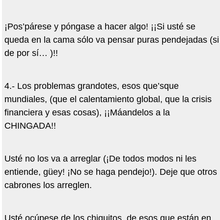
¡Pos’párese y póngase a hacer algo! ¡¡Si usté se
queda en la cama sólo va pensar puras pendejadas (si
de por sí… )!!
4.- Los problemas grandotes, esos que’sque
mundiales, (que el calentamiento global, que la crisis
financiera y esas cosas), ¡¡Máandelos a la
CHINGADA!!
Usté no los va a arreglar (¡De todos modos ni les
entiende, güey! ¡No se haga pendejo!). Deje que otros
cabrones los arreglen.
Usté ocúpese de los chiquitos, de esos que están en