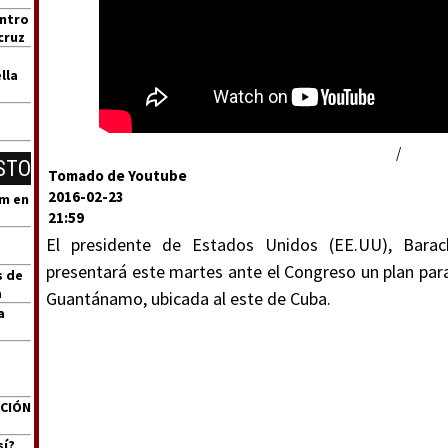
entro
cruz
lla
/
STO
Tomado de Youtube
2016-02-23
um en
21:59
El presidente de Estados Unidos (EE.UU), Bara
presentará este martes ante el Congreso un plan para e
s de
a
Guantánamo, ubicada al este de Cuba.
a
ACIÓN
sí?