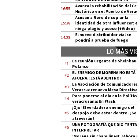
Avanza la rehabilitación del C
16:55
Histórico en el Puerto de Vera
Acusan a Roro de copiar la
15:38
identidad de otra influencer; e
niega plagio y acoso (+Video)
El nuevo distribuidor vial se
14:28
pondrá a prueba de fuego.
LO MÁS VI
La reunión urgente de Sheinba
#1
Polanco
EL ENEMIGO DE MORENA NO ESTÁ
#2
AFUERA. ¡ESTÁ ADENTRO!
La Asociación de Comunicadore
#3
Veracruz renueva Mesa Directiv
Para ponerse al día en la Polític
#4
veracruzana: En Flash.
¡Ojo! El verdadero enemigo del
#5
despojo debe estar dentro. ¿Se
atreverán?
UNA FOTOGRAFÍA QUE DIO TENT
#6
INTERPRETAR
¡Morena sin chapulines!: ¿Ahora 