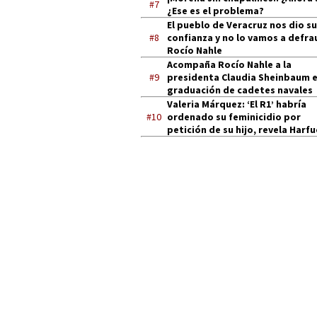
#7
¿Ese es el problema?
El pueblo de Veracruz nos dio su
#8
confianza y no lo vamos a defra
Rocío Nahle
Acompaña Rocío Nahle a la
#9
presidenta Claudia Sheinbaum 
graduación de cadetes navales
Valeria Márquez: ‘El R1’ habría
#10
ordenado su feminicidio por
petición de su hijo, revela Harf