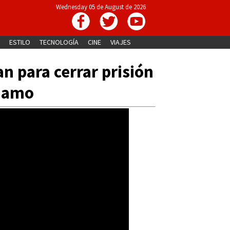
Wednesday 05 de August de 2026
ESTILO
TECNOLOGÍA
CINE
VIAJES
n para cerrar prisión
namo