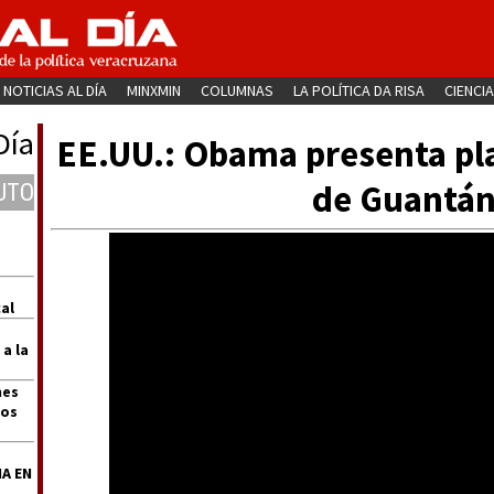
NOTICIAS AL DÍA
MINXMIN
COLUMNAS
LA POLÍTICA DA RISA
CIENCIA
Día
EE.UU.: Obama presenta pla
de Guantá
UTO
al
 a la
nes
dos
A EN