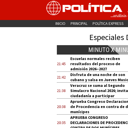
INICIO
PRINCIPAL
POLÍTICA EXPRESS
Especiales 
MINUTO X MIN
Escuelas normales reciben
21:45
resultados del proceso de
admisión 2026–2027
Disfruta de una noche de son
21:42
cubano y salsa en Jueves Music
Veracruz se suma al Segundo
21:38
Simulacro Nacional 2026; invita
ciudadanía a participar
Aprueba Congreso Declaracio
20:38
de Procedencia en contra de 
munícipes
APRUEBA CONGRESO
20:35
DECLARACIONES DE PROCEDENCI
CONTRA DE DOS MUNÍCIPES