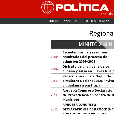
INICIO
PRINCIPAL
POLÍTICA EXPRESS
Regiona
MINUTO X MIN
Escuelas normales reciben
21:45
resultados del proceso de
admisión 2026–2027
Disfruta de una noche de son
21:42
cubano y salsa en Jueves Music
Veracruz se suma al Segundo
21:38
Simulacro Nacional 2026; invita
ciudadanía a participar
Aprueba Congreso Declaracio
20:38
de Procedencia en contra de 
munícipes
APRUEBA CONGRESO
20:35
DECLARACIONES DE PROCEDENCI
CONTRA DE DOS MUNÍCIPES