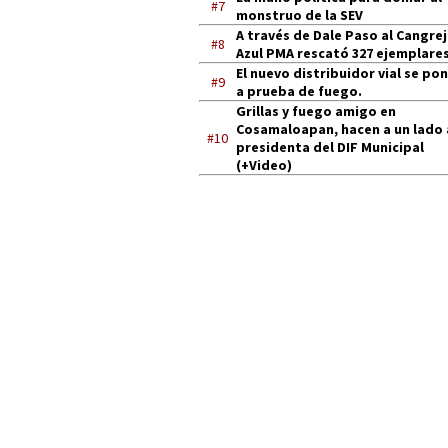
#7
monstruo de la SEV
A través de Dale Paso al Cangre
#8
Azul PMA rescató 327 ejemplares
El nuevo distribuidor vial se po
#9
a prueba de fuego.
Grillas y fuego amigo en
Cosamaloapan, hacen a un lado 
#10
presidenta del DIF Municipal
(+Video)