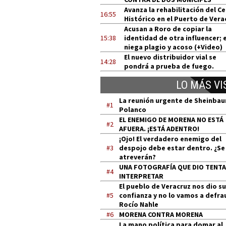
Avanza la rehabilitación del C
16:55
Histórico en el Puerto de Vera
Acusan a Roro de copiar la
15:38
identidad de otra influencer; e
niega plagio y acoso (+Video)
El nuevo distribuidor vial se
14:28
pondrá a prueba de fuego.
LO MÁS VI
La reunión urgente de Sheinba
#1
Polanco
EL ENEMIGO DE MORENA NO ESTÁ
#2
AFUERA. ¡ESTÁ ADENTRO!
¡Ojo! El verdadero enemigo del
#3
despojo debe estar dentro. ¿Se
atreverán?
UNA FOTOGRAFÍA QUE DIO TENT
#4
INTERPRETAR
El pueblo de Veracruz nos dio su
#5
confianza y no lo vamos a defra
Rocío Nahle
#6
MORENA CONTRA MORENA
La mano política para domar al