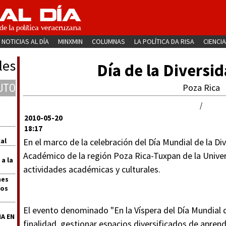
NOTICIAS AL DÍA
MINXMIN
COLUMNAS
LA POLÍTICA DA RISA
CIENCIA
les
Día de la Diversi
UTO
Poza Rica
/
2010-05-20
18:17
al
En el marco de la celebración del Día Mundial de la Di
Académico de la región Poza Rica-Tuxpan de la Univer
 a la
actividades académicas y culturales.
nes
dos
El evento denominado "En la Víspera del Día Mundial 
A EN
finalidad gestionar espacios diversificados de aprend