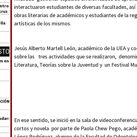
entro
interactuaron estudiantes de diversas facultades, así
cruz
obras literarias de académicos y estudiantes de la regi
artísticas de los mismos.
lla
Jesús Alberto Martell León, académico de la UEA y co
STO
sobre las tres actividades que se realizaron, denomi
um en
Literatura, Teorías sobre la Juventud y un Festival Mu
ACIÓN
udar:
En ese sentido, se inició en la sala de videoconferenc
cortos y novela por parte de Paola Chew Pego, académ
López Rodríguez, alumno de la Facultad de Odontolog