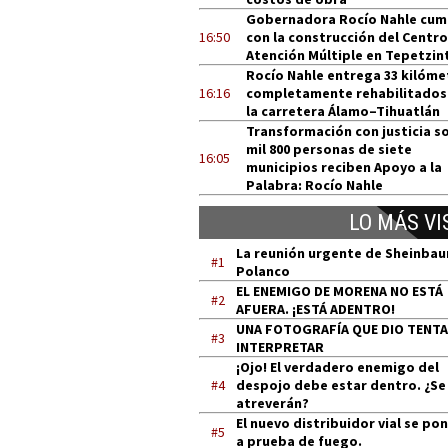
Gobernadora Rocío Nahle cum
16:50
con la construcción del Centro
Atención Múltiple en Tepetzin
Rocío Nahle entrega 33 kilóme
16:16
completamente rehabilitados
la carretera Álamo–Tihuatlán
Transformación con justicia so
mil 800 personas de siete
16:05
municipios reciben Apoyo a la
Palabra: Rocío Nahle
LO MÁS VI
La reunión urgente de Sheinba
#1
Polanco
EL ENEMIGO DE MORENA NO ESTÁ
#2
AFUERA. ¡ESTÁ ADENTRO!
UNA FOTOGRAFÍA QUE DIO TENT
#3
INTERPRETAR
¡Ojo! El verdadero enemigo del
#4
despojo debe estar dentro. ¿Se
atreverán?
El nuevo distribuidor vial se po
#5
a prueba de fuego.