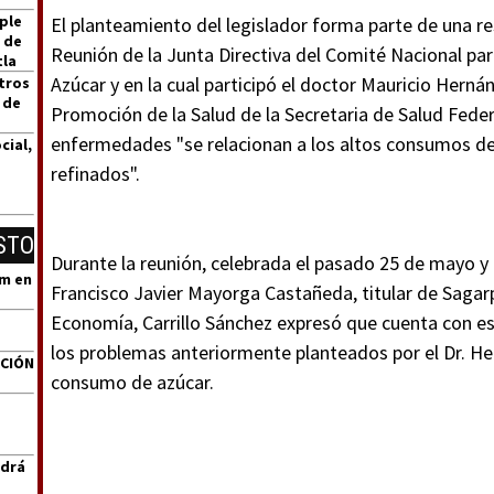
ple
El planteamiento del legislador forma parte de una r
 de
Reunión de la Junta Directiva del Comité Nacional par
tla
Azúcar y en la cual participó el doctor Mauricio Herná
tros
 de
Promoción de la Salud de la Secretaria de Salud Feder
enfermedades "se relacionan a los altos consumos de 
cial,
refinados".
STO
Durante la reunión, celebrada el pasado 25 de mayo y 
um en
Francisco Javier Mayorga Castañeda, titular de Sagar
Economía, Carrillo Sánchez expresó que cuenta con es
los problemas anteriormente planteados por el Dr. He
ACIÓN
consumo de azúcar.
ndrá