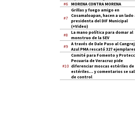
#6
MORENA CONTRA MORENA
Grillas y fuego amigo en
Cosamaloapan, hacen a un lado 
#7
presidenta del DIF Municipal
(+Video)
La mano política para domar al
#8
monstruo de la SEV
A través de Dale Paso al Cangre
#9
Azul PMA rescató 327 ejemplares
Comité para Fomento y Protecc
Pecuaria de Veracruz pide
#10
diferenciar moscas estériles de
estériles… y comentarios se sa
de control