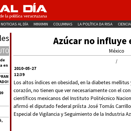
NOTICIAS AL DÍA
MINXMIN
COLUMNAS
LA POLÍTICA DA RISA
CIENCIA
les
Azúcar no influye
UTO
México
 de
/
a en
2010-05-27
12:39
PRAN
ADO!
Los altos índices en obesidad, en la diabetes mellitu
corazón, no tienen que ver necesariamente con el con
20
científicos mexicanos del Instituto Politécnico Nacio
afirmó el diputado federal priísta José Tomás Carrill
Especial de Vigilancia y Seguimiento de la Industria A
S,