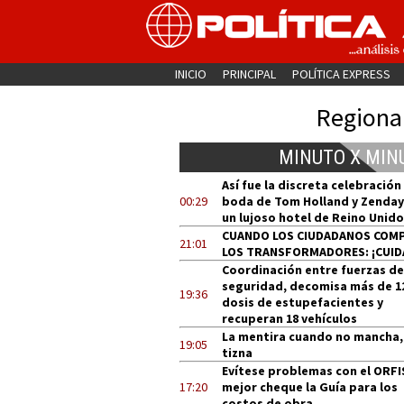
INICIO
PRINCIPAL
POLÍTICA EXPRESS
Regiona
MINUTO X MIN
Así fue la discreta celebración
00:29
boda de Tom Holland y Zenday
un lujoso hotel de Reino Unido
CUANDO LOS CIUDADANOS COM
21:01
LOS TRANSFORMADORES: ¡CUID
Coordinación entre fuerzas de
seguridad, decomisa más de 1
19:36
dosis de estupefacientes y
recuperan 18 vehículos
La mentira cuando no mancha,
19:05
tizna
Evítese problemas con el ORFI
17:20
mejor cheque la Guía para los
costos de obra