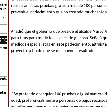
entro
realizarán estas pruebas gratis a más de 100 personas 
cruz
prevenir el padecimiento que ha costado muchas vidas 
lla
Añadió que el gobierno que preside el alcalde Marco Au
para tiras para medir los niveles de glucosa. Señaló q
STO
médicos especialistas en este padecimiento, altruista
um en
proyecto a fin de que se den buenos resultados.
ACIÓN
udar:
"Se pretende obsequiar 100 pruebas a igual numero de
edad, preferencialmente a personas de bajos recursos
aquellas personas que lo requieran en ese margen de e