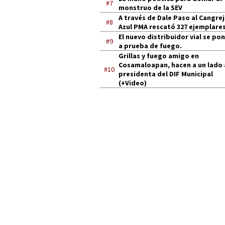
#7
monstruo de la SEV
A través de Dale Paso al Cangre
#8
Azul PMA rescató 327 ejemplares
El nuevo distribuidor vial se po
#9
a prueba de fuego.
Grillas y fuego amigo en
Cosamaloapan, hacen a un lado 
#10
presidenta del DIF Municipal
(+Video)