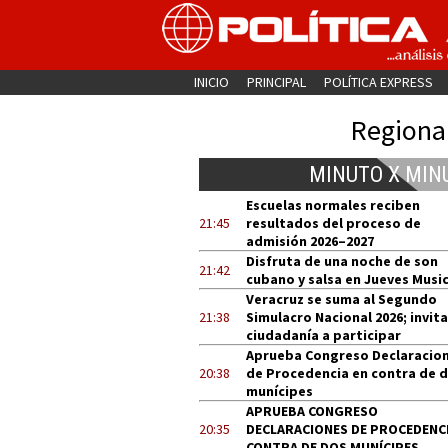
INICIO
PRINCIPAL
POLÍTICA EXPRESS
Regiona
MINUTO X MIN
Escuelas normales reciben
21:45
resultados del proceso de
admisión 2026–2027
Disfruta de una noche de son
21:42
cubano y salsa en Jueves Music
Veracruz se suma al Segundo
21:38
Simulacro Nacional 2026; invita
ciudadanía a participar
Aprueba Congreso Declaracio
20:38
de Procedencia en contra de 
munícipes
APRUEBA CONGRESO
20:35
DECLARACIONES DE PROCEDENCI
CONTRA DE DOS MUNÍCIPES