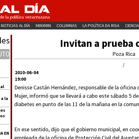
NOTICIAS AL DÍA
MINXMIN
COLUMNAS
LA POLÍTICA DA RISA
CIENCIA
les
Invitan a prueba 
UTO
Poza Rica
/
2010-06-04
19:00
al
Denisse Castán Hernández, responsable de la oficina
Mujer, informó que se llevará a cabo este sábado 5 de 
 a la
diabetes en punto de las 11 de la mañana en la comun
nes
dos
En ese sentido, dijo que el gobierno municipal, en co
A EN
empleada de la oficina de Protección Civil del Ayuntam