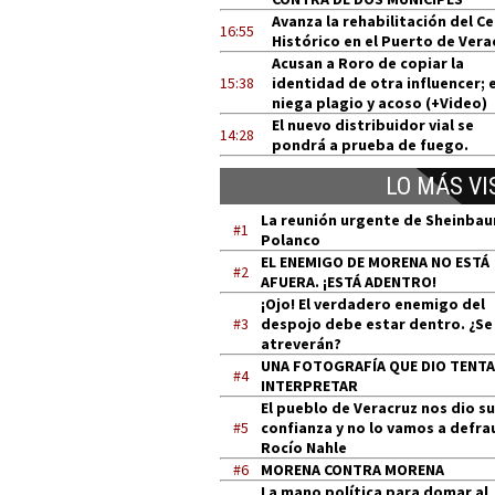
Avanza la rehabilitación del C
16:55
Histórico en el Puerto de Vera
Acusan a Roro de copiar la
15:38
identidad de otra influencer; e
niega plagio y acoso (+Video)
El nuevo distribuidor vial se
14:28
pondrá a prueba de fuego.
LO MÁS VI
La reunión urgente de Sheinba
#1
Polanco
EL ENEMIGO DE MORENA NO ESTÁ
#2
AFUERA. ¡ESTÁ ADENTRO!
¡Ojo! El verdadero enemigo del
#3
despojo debe estar dentro. ¿Se
atreverán?
UNA FOTOGRAFÍA QUE DIO TENT
#4
INTERPRETAR
El pueblo de Veracruz nos dio su
#5
confianza y no lo vamos a defra
Rocío Nahle
#6
MORENA CONTRA MORENA
La mano política para domar al