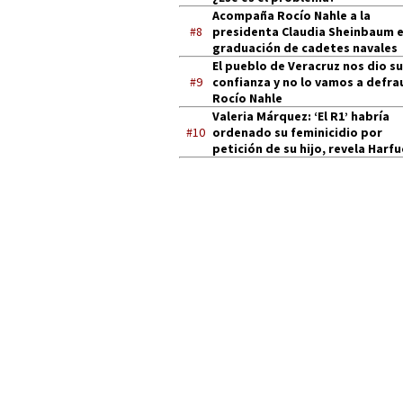
Acompaña Rocío Nahle a la
#8
presidenta Claudia Sheinbaum 
graduación de cadetes navales
El pueblo de Veracruz nos dio su
#9
confianza y no lo vamos a defra
Rocío Nahle
Valeria Márquez: ‘El R1’ habría
#10
ordenado su feminicidio por
petición de su hijo, revela Harf