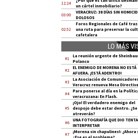
¿Por qué es tan difícil desman
12:24
un cártel inmobiliario?
VERACRUZ: 38 DÍAS SIN HOMICI
03:00
DOLOSOS
Foros Regionales de Café tra
02:52
una ruta para preservar la cul
cafetalera
LO MÁS VI
La reunión urgente de Sheinba
#1
Polanco
EL ENEMIGO DE MORENA NO ESTÁ
#2
AFUERA. ¡ESTÁ ADENTRO!
La Asociación de Comunicadore
#3
Veracruz renueva Mesa Directiv
Para ponerse al día en la Polític
#4
veracruzana: En Flash.
¡Ojo! El verdadero enemigo del
#5
despojo debe estar dentro. ¿Se
atreverán?
UNA FOTOGRAFÍA QUE DIO TENT
#6
INTERPRETAR
¡Morena sin chapulines!: ¿Ahora 
#7
¿Ese es el problema?