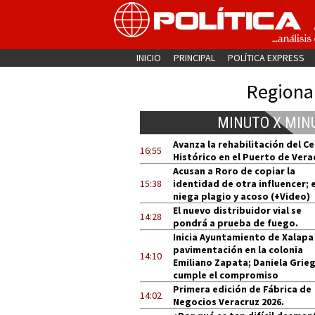
INICIO
PRINCIPAL
POLÍTICA EXPRESS
Regiona
MINUTO X MIN
Avanza la rehabilitación del C
16:55
Histórico en el Puerto de Vera
Acusan a Roro de copiar la
15:38
identidad de otra influencer; e
niega plagio y acoso (+Video)
El nuevo distribuidor vial se
14:28
pondrá a prueba de fuego.
Inicia Ayuntamiento de Xalapa
pavimentación en la colonia
14:10
Emiliano Zapata; Daniela Grie
cumple el compromiso
Primera edición de Fábrica de
14:02
Negocios Veracruz 2026.