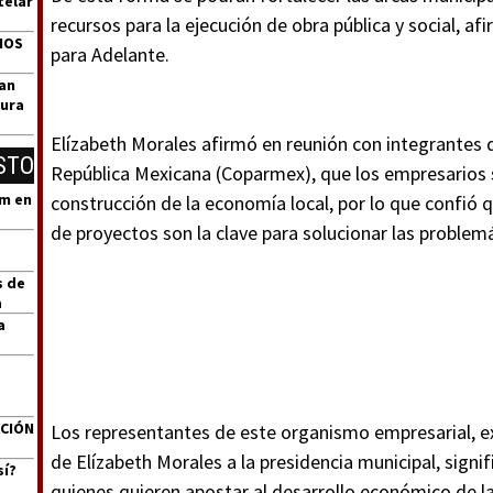
telar
recursos para la ejecución de obra pública y social, a
DIOS
para Adelante.
zan
tura
Elízabeth Morales afirmó en reunión con integrantes 
STO
República Mexicana (Coparmex), que los empresarios 
um en
construcción de la economía local, por lo que confió q
de proyectos son la clave para solucionar las problemá
s de
a
a
ACIÓN
Los representantes de este organismo empresarial, ex
de Elízabeth Morales a la presidencia municipal, sign
sí?
quienes quieren apostar al desarrollo económico de la