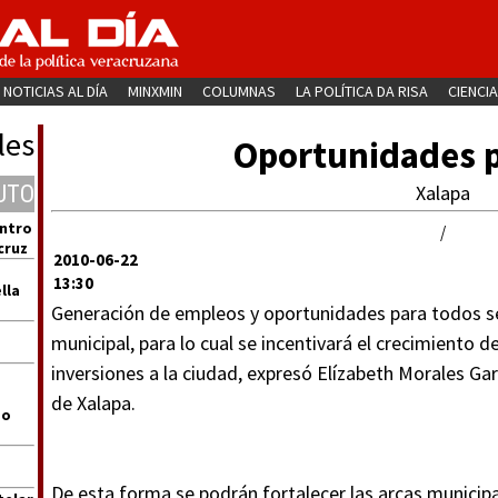
NOTICIAS AL DÍA
MINXMIN
COLUMNAS
LA POLÍTICA DA RISA
CIENCIA
les
Oportunidades p
UTO
Xalapa
entro
/
cruz
2010-06-22
13:30
lla
Generación de empleos y oportunidades para todos se
municipal, para lo cual se incentivará el crecimiento 
inversiones a la ciudad, expresó Elízabeth Morales Gar
de Xalapa.
go
De esta forma se podrán fortalecer las arcas municipa