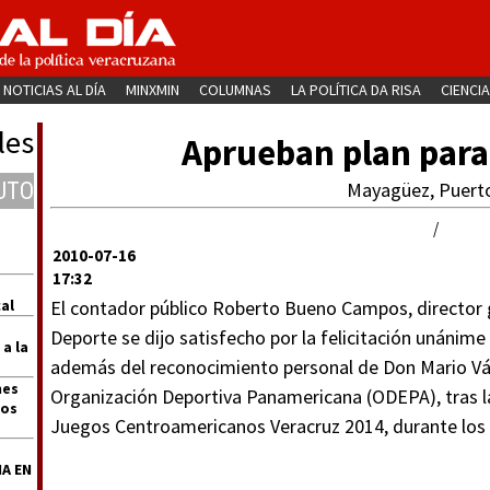
NOTICIAS AL DÍA
MINXMIN
COLUMNAS
LA POLÍTICA DA RISA
CIENCIA
les
Aprueban plan para
UTO
Mayagüez, Puerto
/
2010-07-16
17:32
al
El contador público Roberto Bueno Campos, director g
Deporte se dijo satisfecho por la felicitación unáni
 a la
además del reconocimiento personal de Don Mario Vá
nes
Organización Deportiva Panamericana (ODEPA), tras la
dos
Juegos Centroamericanos Veracruz 2014, durante los t
A EN