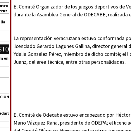
entro
El Comité Organizador de los juegos deportivos de V
cruz
durante la Asamblea General de ODECABE, realizada e
lla
La representación veracruzana estuvo conformada po
licenciado Gerardo Lagunes Gallina, director general 
STO
Ydalia González Pérez, miembro de dicho comité; el l
um en
Juanz, del área técnica, entre otras personalidades.
ACIÓN
udar:
El Comité de Odecabe estuvo encabezado por Héctor 
Mario Vázquez Raña, presidente de ODEPA; el licenci
del Comité Olímpico Mexicano, entre otros funcionari