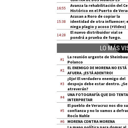
Avanza la rehabilitación del C
16:55
Histórico en el Puerto de Vera
Acusan a Roro de copiar la
15:38
identidad de otra influencer; e
niega plagio y acoso (+Video)
El nuevo distribuidor vial se
14:28
pondrá a prueba de fuego.
LO MÁS VI
La reunión urgente de Sheinba
#1
Polanco
EL ENEMIGO DE MORENA NO ESTÁ
#2
AFUERA. ¡ESTÁ ADENTRO!
¡Ojo! El verdadero enemigo del
#3
despojo debe estar dentro. ¿Se
atreverán?
UNA FOTOGRAFÍA QUE DIO TENT
#4
INTERPRETAR
El pueblo de Veracruz nos dio su
#5
confianza y no lo vamos a defra
Rocío Nahle
#6
MORENA CONTRA MORENA
La mano política para domar al