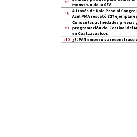
#7
monstruo de la SEV
A través de Dale Paso al Cangre
#8
Azul PMA rescató 327 ejemplares
Conoce las actividades previas y
#9
programación del Festival del 
en Coatzacoalcos
#10
¿El PAN empezó su reconstrucci