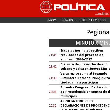
INICIO
PRINCIPAL
POLÍTICA EXPRESS
Regiona
MINUTO X MIN
Escuelas normales reciben
21:45
resultados del proceso de
admisión 2026–2027
Disfruta de una noche de son
21:42
cubano y salsa en Jueves Music
Veracruz se suma al Segundo
21:38
Simulacro Nacional 2026; invita
ciudadanía a participar
Aprueba Congreso Declaracio
20:38
de Procedencia en contra de 
munícipes
APRUEBA CONGRESO
20:35
DECLARACIONES DE PROCEDENCI
CONTRA DE DOS MUNÍCIPES