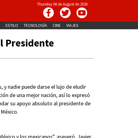
Thursday 06 de August de 2026
ESTILO
TECNOLOGÍA
CINE
VIAJES
el Presidente
 y nadie puede darse el lujo de eludir
ción de una mejor nación, así lo expresó
ndar su apoyo absoluto al presidente de
e México.
 México y los mexicanos", aseveró Javier