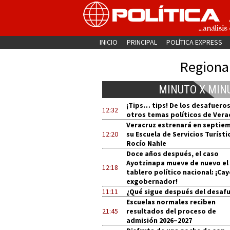
INICIO
PRINCIPAL
POLÍTICA EXPRESS
Regiona
MINUTO X MIN
¡Tips… tips! De los desafueros
12:32
otros temas políticos de Vera
Veracruz estrenará en septie
12:20
su Escuela de Servicios Turísti
Rocío Nahle
Doce años después, el caso
Ayotzinapa mueve de nuevo el
12:18
tablero político nacional: ¡Cay
exgobernador!
11:11
¿Qué sigue después del desaf
Escuelas normales reciben
21:45
resultados del proceso de
admisión 2026–2027