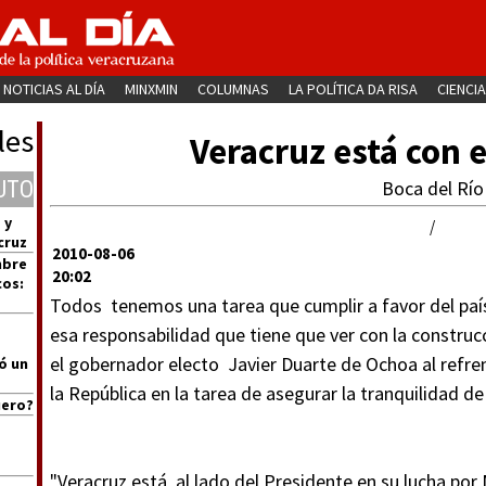
NOTICIAS AL DÍA
MINXMIN
COLUMNAS
LA POLÍTICA DA RISA
CIENCIA
les
Veracruz está con 
UTO
Boca del Río
 y
/
cruz
2010-08-06
mbre
20:02
cos:
Todos tenemos una tarea que cumplir a favor del país,
esa responsabilidad que tiene que ver con la construc
el gobernador electo Javier Duarte de Ochoa al refre
ó un
la República en la tarea de asegurar la tranquilidad d
uero?
"Veracruz está al lado del Presidente en su lucha por