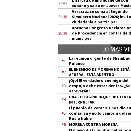
Disfruta de una noche de son
21:42
cubano y salsa en Jueves Music
Veracruz se suma al Segundo
21:38
Simulacro Nacional 2026; invita
ciudadanía a participar
Aprueba Congreso Declaracio
20:38
de Procedencia en contra de 
munícipes
LO MÁS VI
La reunión urgente de Sheinba
#1
Polanco
EL ENEMIGO DE MORENA NO ESTÁ
#2
AFUERA. ¡ESTÁ ADENTRO!
¡Ojo! El verdadero enemigo del
#3
despojo debe estar dentro. ¿Se
atreverán?
UNA FOTOGRAFÍA QUE DIO TENT
#4
INTERPRETAR
El pueblo de Veracruz nos dio su
#5
confianza y no lo vamos a defra
Rocío Nahle
#6
MORENA CONTRA MORENA
El nuevo distribuidor vial se po