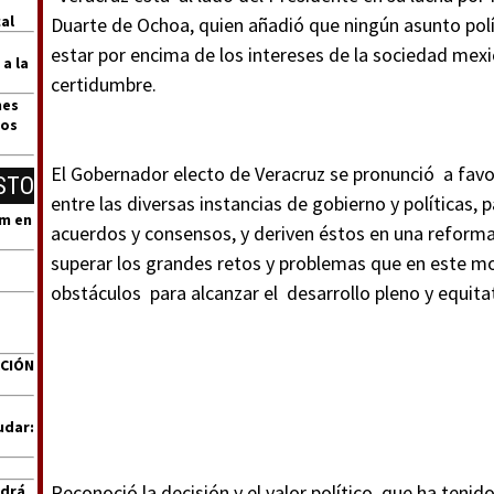
al
Duarte de Ochoa, quien añadió que ningún asunto polít
estar por encima de los intereses de la sociedad mexi
 a la
certidumbre.
nes
dos
El Gobernador electo de Veracruz se pronunció a favo
STO
entre las diversas instancias de gobierno y políticas, 
um en
acuerdos y consensos, y deriven éstos en una reforma
superar los grandes retos y problemas que en este mo
obstáculos para alcanzar el desarrollo pleno y equita
ACIÓN
udar:
Reconoció la decisión y el valor político que ha tenido
ndrá