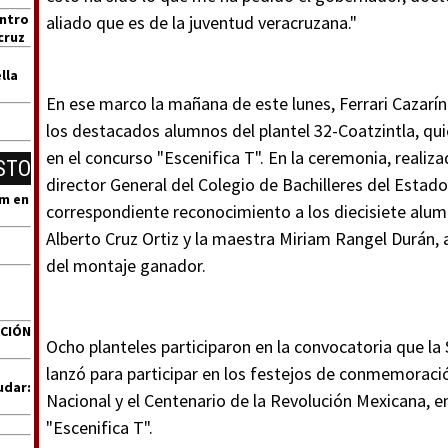
entro
aliado que es de la juventud veracruzana."
cruz
lla
En ese marco la mañana de este lunes, Ferrari Cazarí
los destacados alumnos del plantel 32-Coatzintla, qui
en el concurso "Escenifica T". En la ceremonia, realiza
STO
director General del Colegio de Bachilleres del Estad
um en
correspondiente reconocimiento a los diecisiete alumn
Alberto Cruz Ortiz y la maestra Miriam Rangel Durán, 
del montaje ganador.
ACIÓN
Ocho planteles participaron en la convocatoria que la
lanzó para participar en los festejos de conmemoraci
udar:
Nacional y el Centenario de la Revolución Mexicana, en
"Escenifica T".