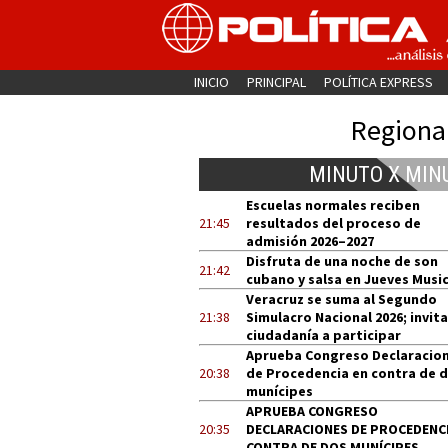
INICIO
PRINCIPAL
POLÍTICA EXPRESS
Regiona
MINUTO X MIN
Escuelas normales reciben
21:45
resultados del proceso de
admisión 2026–2027
Disfruta de una noche de son
21:42
cubano y salsa en Jueves Music
Veracruz se suma al Segundo
21:38
Simulacro Nacional 2026; invita
ciudadanía a participar
Aprueba Congreso Declaracio
20:38
de Procedencia en contra de 
munícipes
APRUEBA CONGRESO
20:35
DECLARACIONES DE PROCEDENCI
CONTRA DE DOS MUNÍCIPES