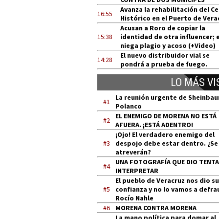
Avanza la rehabilitación del C
16:55
Histórico en el Puerto de Vera
Acusan a Roro de copiar la
15:38
identidad de otra influencer; e
niega plagio y acoso (+Video)
El nuevo distribuidor vial se
14:28
pondrá a prueba de fuego.
LO MÁS VI
La reunión urgente de Sheinba
#1
Polanco
EL ENEMIGO DE MORENA NO ESTÁ
#2
AFUERA. ¡ESTÁ ADENTRO!
¡Ojo! El verdadero enemigo del
#3
despojo debe estar dentro. ¿Se
atreverán?
UNA FOTOGRAFÍA QUE DIO TENT
#4
INTERPRETAR
El pueblo de Veracruz nos dio su
#5
confianza y no lo vamos a defra
Rocío Nahle
#6
MORENA CONTRA MORENA
La mano política para domar al