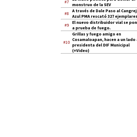
#7
monstruo de la SEV
A través de Dale Paso al Cangre
#8
Azul PMA rescató 327 ejemplares
El nuevo distribuidor vial se po
#9
a prueba de fuego.
Grillas y fuego amigo en
Cosamaloapan, hacen a un lado 
#10
presidenta del DIF Municipal
(+Video)