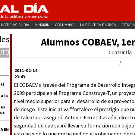
NOTICIAS AL DÍA
MINXMIN
COLUMNAS
LA POLÍTICA DA RISA
CIENCIA
les
Alumnos COBAEV, 1er 
UTO
Coatzintla
/
2011-02-14
23:43
al
El COBAEV a través del Programa de Desarrollo Integr
2009 participa en el Programa Construye-T, un proyect
 a la
nivel medio superior para el desarrollo de su proyecto
nes
de riesgo. Esta iniciativa "fortalece el prestigio qu
dos
de talentos -aseguró Antonio Ferrari Cazarìn, directo
seguridad de que sabré llevar su formación con objeti
A EN
esto ha sido lo que me ha pedido el gobernador, doct