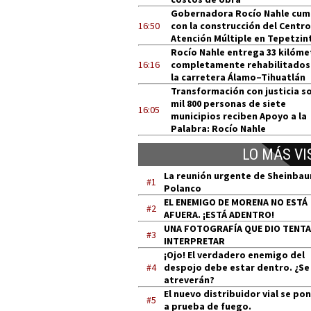
Gobernadora Rocío Nahle cum
16:50
con la construcción del Centro
Atención Múltiple en Tepetzin
Rocío Nahle entrega 33 kilóme
16:16
completamente rehabilitados
la carretera Álamo–Tihuatlán
Transformación con justicia so
mil 800 personas de siete
16:05
municipios reciben Apoyo a la
Palabra: Rocío Nahle
LO MÁS VI
La reunión urgente de Sheinba
#1
Polanco
EL ENEMIGO DE MORENA NO ESTÁ
#2
AFUERA. ¡ESTÁ ADENTRO!
UNA FOTOGRAFÍA QUE DIO TENT
#3
INTERPRETAR
¡Ojo! El verdadero enemigo del
#4
despojo debe estar dentro. ¿Se
atreverán?
El nuevo distribuidor vial se po
#5
a prueba de fuego.