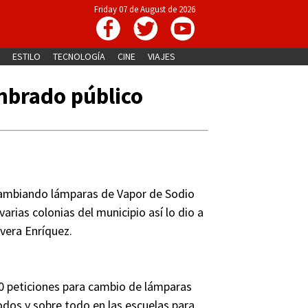
Friday 07 de August de 2026
ESTILO
TECNOLOGÍA
CINE
VIAJES
mbrado público
 cambiando lámparas de Vapor de Sodio
arias colonias del municipio así lo dio a
vera Enríquez.
50 peticiones para cambio de lámparas
odos y sobre todo en las escuelas para