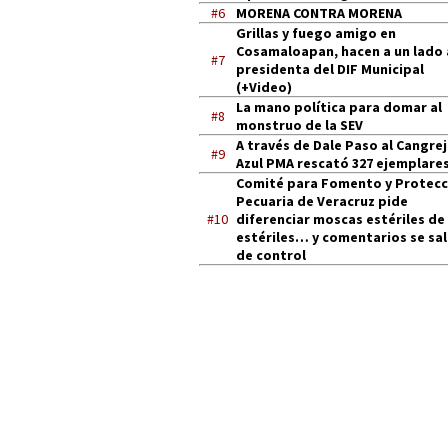
#6
MORENA CONTRA MORENA
Grillas y fuego amigo en
Cosamaloapan, hacen a un lado 
#7
presidenta del DIF Municipal
(+Video)
La mano política para domar al
#8
monstruo de la SEV
A través de Dale Paso al Cangre
#9
Azul PMA rescató 327 ejemplares
Comité para Fomento y Protecc
Pecuaria de Veracruz pide
#10
diferenciar moscas estériles de
estériles… y comentarios se sa
de control