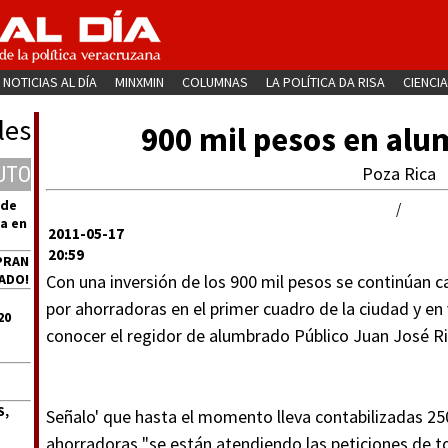
NOTICIAS AL DÍA
MINXMIN
COLUMNAS
LA POLÍTICA DA RISA
CIENCIA
les
900 mil pesos en alu
UTO
Poza Rica
 de
/
a en
2011-05-17
20:59
PRAN
ADO!
Con una inversión de los 900 mil pesos se continúan
por ahorradoras en el primer cuadro de la ciudad y en v
20
conocer el regidor de alumbrado Público Juan José Ri
S,
Señalo' que hasta el momento lleva contabilizadas 2
ahorradoras "se están atendiendo las peticiones de t