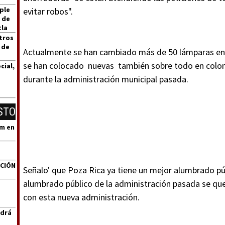
ple
evitar robos".
 de
tla
tros
 de
Actualmente se han cambiado más de 50 lámparas en l
se han colocado nuevas también sobre todo en colo
cial,
durante la administración municipal pasada.
STO
um en
ACIÓN
Señalo' que Poza Rica ya tiene un mejor alumbrado púb
alumbrado público de la administración pasada se q
con esta nueva administración.
ndrá