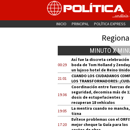
INICIO
PRINCIPAL
POLÍTICA EXPRESS
Regiona
MINUTO X MIN
Así fue la discreta celebración
00:29
boda de Tom Holland y Zenday
un lujoso hotel de Reino Unido
CUANDO LOS CIUDADANOS COM
21:01
LOS TRANSFORMADORES: ¡CUID
Coordinación entre fuerzas de
seguridad, decomisa más de 1
19:36
dosis de estupefacientes y
recuperan 18 vehículos
La mentira cuando no mancha,
19:05
tizna
Evítese problemas con el ORFI
17:20
mejor cheque la Guía para los
costos de obra