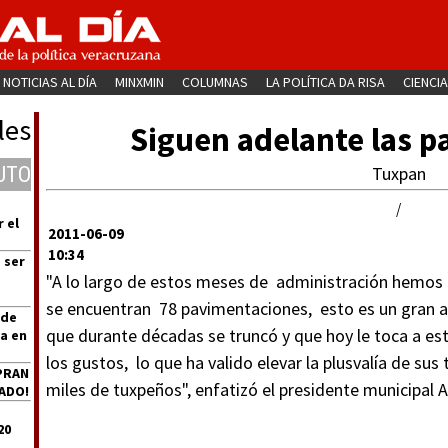
NOTICIAS AL DÍA
MINXMIN
COLUMNAS
LA POLÍTICA DA RISA
CIENCIA
les
Siguen adelante las 
UTO
Tuxpan
/
 el
2011-06-09
10:34
 ser
"A lo largo de estos meses de administración hemos r
se encuentran 78 pavimentaciones, esto es un gran a
 de
que durante décadas se truncó y que hoy le toca a est
a en
los gustos, lo que ha valido elevar la plusvalía de su
PRAN
miles de tuxpeños", enfatizó el presidente municipal 
ADO!
20