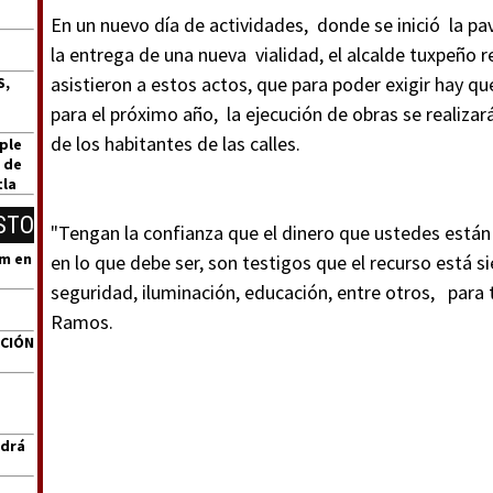
En un nuevo día de actividades, donde se inició la pa
la entrega de una nueva vialidad, el alcalde tuxpeño 
asistieron a estos actos, que para poder exigir hay qu
S,
para el próximo año, la ejecución de obras se realizar
de los habitantes de las calles.
ple
 de
tla
STO
"Tengan la confianza que el dinero que ustedes está
um en
en lo que debe ser, son testigos que el recurso está s
seguridad, iluminación, educación, entre otros, para 
Ramos.
ACIÓN
ndrá