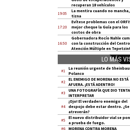
recuperan 18 vehículos
La mentira cuando no mancha,
19:05
tizna
Evítese problemas con el ORFI
17:20
mejor cheque la Guía para los
costos de obra
Gobernadora Rocío Nahle cum
16:50
con la construcción del Centro
Atención Múltiple en Tepetzin
LO MÁS VI
La reunión urgente de Sheinba
#1
Polanco
EL ENEMIGO DE MORENA NO ESTÁ
#2
AFUERA. ¡ESTÁ ADENTRO!
UNA FOTOGRAFÍA QUE DIO TENT
#3
INTERPRETAR
¡Ojo! El verdadero enemigo del
#4
despojo debe estar dentro. ¿Se
atreverán?
El nuevo distribuidor vial se po
#5
a prueba de fuego.
#6
MORENA CONTRA MORENA