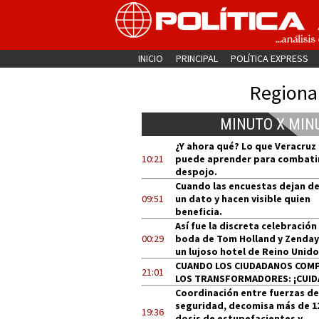
INICIO
PRINCIPAL
POLÍTICA EXPRESS
Regiona
MINUTO X MIN
¿Y ahora qué? Lo que Veracruz
10:21
puede aprender para combatir
despojo.
Cuando las encuestas dejan de
09:51
un dato y hacen visible quien
beneficia.
Así fue la discreta celebración
00:29
boda de Tom Holland y Zenday
un lujoso hotel de Reino Unido
CUANDO LOS CIUDADANOS COM
21:01
LOS TRANSFORMADORES: ¡CUID
Coordinación entre fuerzas de
seguridad, decomisa más de 1
19:36
dosis de estupefacientes y