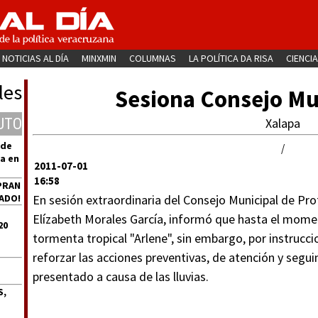
NOTICIAS AL DÍA
MINXMIN
COLUMNAS
LA POLÍTICA DA RISA
CIENCIA
les
Sesiona Consejo Mu
UTO
Xalapa
 de
/
a en
2011-07-01
16:58
PRAN
ADO!
En sesión extraordinaria del Consejo Municipal de Prot
Elízabeth Morales García, informó que hasta el momen
20
tormenta tropical "Arlene", sin embargo, por instrucc
reforzar las acciones preventivas, de atención y segu
presentado a causa de las lluvias.
S,