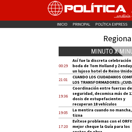
INICIO
PRINCIPAL
POLÍTICA EXPRESS
Regiona
MINUTO X MIN
Así fue la discreta celebración
00:29
boda de Tom Holland y Zenday
un lujoso hotel de Reino Unido
CUANDO LOS CIUDADANOS COM
21:01
LOS TRANSFORMADORES: ¡CUID
Coordinación entre fuerzas de
seguridad, decomisa más de 1
19:36
dosis de estupefacientes y
recuperan 18 vehículos
La mentira cuando no mancha,
19:05
tizna
Evítese problemas con el ORFI
17:20
mejor cheque la Guía para los
costos de obra