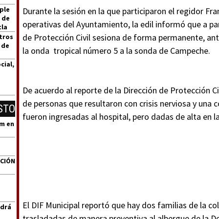
ple
Durante la sesión en la que participaron el regidor Fr
 de
operativas del Ayuntamiento, la edil informó que a par
tla
de Protección Civil sesiona de forma permanente, ante
tros
 de
la onda tropical número 5 a la sonda de Campeche.
cial,
De acuerdo al reporte de la Dirección de Protección Ci
de personas que resultaron con crisis nerviosa y una 
STO
fueron ingresadas al hospital, pero dadas de alta en 
um en
ACIÓN
El DIF Municipal reportó que hay dos familias de la co
ndrá
trasladadas de manera preventiva al albergue de la De