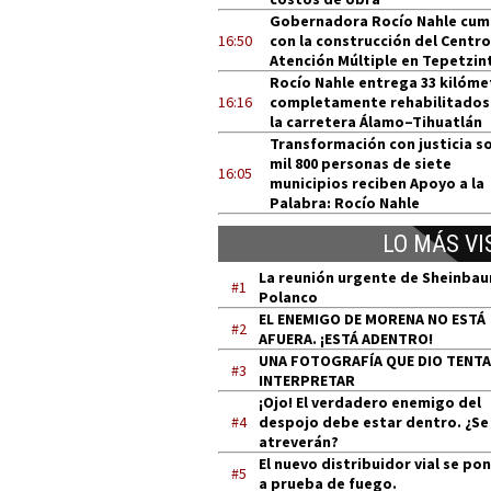
Gobernadora Rocío Nahle cum
16:50
con la construcción del Centro
Atención Múltiple en Tepetzin
Rocío Nahle entrega 33 kilóme
16:16
completamente rehabilitados
la carretera Álamo–Tihuatlán
Transformación con justicia so
mil 800 personas de siete
16:05
municipios reciben Apoyo a la
Palabra: Rocío Nahle
LO MÁS VI
La reunión urgente de Sheinba
#1
Polanco
EL ENEMIGO DE MORENA NO ESTÁ
#2
AFUERA. ¡ESTÁ ADENTRO!
UNA FOTOGRAFÍA QUE DIO TENT
#3
INTERPRETAR
¡Ojo! El verdadero enemigo del
#4
despojo debe estar dentro. ¿Se
atreverán?
El nuevo distribuidor vial se po
#5
a prueba de fuego.