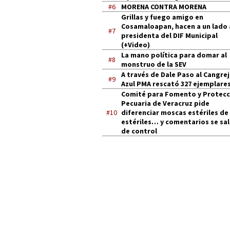
#6
MORENA CONTRA MORENA
Grillas y fuego amigo en
Cosamaloapan, hacen a un lado 
#7
presidenta del DIF Municipal
(+Video)
La mano política para domar al
#8
monstruo de la SEV
A través de Dale Paso al Cangre
#9
Azul PMA rescató 327 ejemplares
Comité para Fomento y Protecc
Pecuaria de Veracruz pide
#10
diferenciar moscas estériles de
estériles… y comentarios se sa
de control