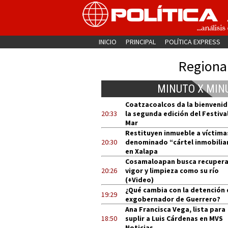
INICIO
PRINCIPAL
POLÍTICA EXPRESS
Regiona
MINUTO X MIN
Coatzacoalcos da la bienvenid
20:33
la segunda edición del Festival
Mar
Restituyen inmueble a víctima
20:30
denominado “cártel inmobilia
en Xalapa
Cosamaloapan busca recupera
20:26
vigor y limpieza como su río
(+Video)
¿Qué cambia con la detención 
19:29
exgobernador de Guerrero?
Ana Francisca Vega, lista para
18:50
suplir a Luis Cárdenas en MVS
Noticias