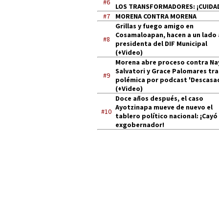
#6
LOS TRANSFORMADORES: ¡CUIDA
#7
MORENA CONTRA MORENA
Grillas y fuego amigo en
Cosamaloapan, hacen a un lado 
#8
presidenta del DIF Municipal
(+Video)
Morena abre proceso contra Na
Salvatori y Grace Palomares tra
#9
polémica por podcast 'Descasa
(+Video)
Doce años después, el caso
Ayotzinapa mueve de nuevo el
#10
tablero político nacional: ¡Cayó
exgobernador!