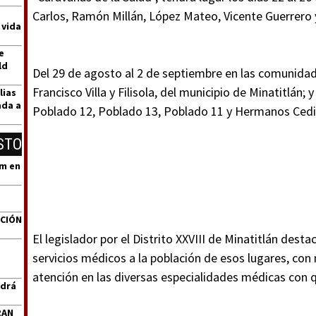
Carlos, Ramón Millán, López Mateo, Vicente Guerrero y
 vida
e
ld
Del 29 de agosto al 2 de septiembre en las comunidad
Francisco Villa y Filisola, del municipio de Minatitlán;
lias
ada a
Poblado 12, Poblado 13, Poblado 11 y Hermanos Cedil
STO
um en
ACIÓN
El legislador por el Distrito XXVIII de Minatitlán dest
servicios médicos a la población de esos lugares, con
atención en las diversas especialidades médicas con
ndrá
RAN