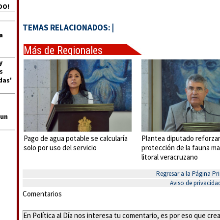
DO!
TEMAS RELACIONADOS:
|
a
Más de Regionales
y
s
das'
 un
Pago de agua potable se calcularía
Plantea diputado reforza
solo por uso del servicio
protección de la fauna ma
litoral veracruzano
Regresar a la Página Pri
Aviso de privacida
Comentarios
En Política al Día nos interesa tu comentario, es por eso que cr