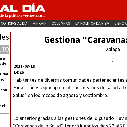
NOTICIAS AL DÍA
MINXMIN
COLUMNAS
LA POLÍTICA DA RISA
CIENCIA
les
Gestiona “Caravanas
UTO
Xalapa
a a
/
 del
2011-08-19
14:26
s del
rio”
Habitantes de diversas comunidades pertenecientes a 
Minatitlán y Uxpanapa recibirán servicios de salud a 
r su
Salud" en los meses de agosto y septiembre.
del
Lo anterior gracias a las gestiones del diputado Flavi
"Caravanas de la Salud", tendrá lugar los días 22 al 