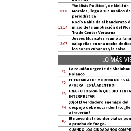
“Análisis Político”, de Melitón
18:08
Morales, llega a sus 48 años de
periodística
Rocío Nahle da el banderazo d
13:14
inicio de la ampliación del Wor
Trade Center Veracruz
Jueves Musicales reunió a fami
13:07
xalapeñas en una noche dedic
los sones cubanos y la salsa
LO MÁS VI
La reunión urgente de Sheinba
#1
Polanco
EL ENEMIGO DE MORENA NO ESTÁ
#2
AFUERA. ¡ESTÁ ADENTRO!
UNA FOTOGRAFÍA QUE DIO TENT
#3
INTERPRETAR
¡Ojo! El verdadero enemigo del
#4
despojo debe estar dentro. ¿Se
atreverán?
El nuevo distribuidor vial se po
#5
a prueba de fuego.
CUANDO LOS CIUDADANOS COMP