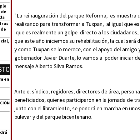
ple
 de
"La reinauguración del parque Reforma, es muestra d
tla
realizando para transformar a Tuxpan, al igual que es
tros
 de
que es realmente un golpe directo a los ciudadanos,
que este año iniciemos su rehabilitación, la cual será 
cial,
y como Tuxpan se lo merece, con el apoyo del amigo 
gobernador Javier Duarte, lo vamos a poder iniciar d
mensaje Alberto Silva Ramos.
STO
um en
Ante el síndico, regidores, directores de área, person
beneficiados, quienes participaron en la jornada de t
ACIÓN
junto con el libramiento, se pondrá en marcha en uno
bulevar y del parque bicentenario.
ndrá