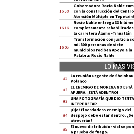
Gobernadora Rocío Nahle cum
16:50
con la construcción del Centro
Atención Múltiple en Tepetzin
Rocío Nahle entrega 33 kilóme
16:16
completamente rehabilitados
la carretera Álamo–Tihuatlán
Transformación con justicia so
mil 800 personas de siete
16:05
municipios reciben Apoyo a la
Palabra: Rocío Nahle
LO MÁS VI
La reunión urgente de Sheinba
#1
Polanco
EL ENEMIGO DE MORENA NO ESTÁ
#2
AFUERA. ¡ESTÁ ADENTRO!
UNA FOTOGRAFÍA QUE DIO TENT
#3
INTERPRETAR
¡Ojo! El verdadero enemigo del
#4
despojo debe estar dentro. ¿Se
atreverán?
El nuevo distribuidor vial se po
#5
a prueba de fuego.