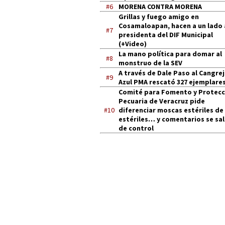
#6
MORENA CONTRA MORENA
Grillas y fuego amigo en
Cosamaloapan, hacen a un lado 
#7
presidenta del DIF Municipal
(+Video)
La mano política para domar al
#8
monstruo de la SEV
A través de Dale Paso al Cangre
#9
Azul PMA rescató 327 ejemplares
Comité para Fomento y Protecc
Pecuaria de Veracruz pide
#10
diferenciar moscas estériles de
estériles… y comentarios se sa
de control