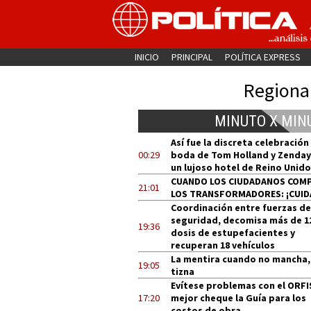
INICIO
PRINCIPAL
POLÍTICA EXPRESS
Regiona
MINUTO X MIN
Así fue la discreta celebración
00:29
boda de Tom Holland y Zenday
un lujoso hotel de Reino Unido
CUANDO LOS CIUDADANOS COM
21:01
LOS TRANSFORMADORES: ¡CUID
Coordinación entre fuerzas de
seguridad, decomisa más de 1
19:36
dosis de estupefacientes y
recuperan 18 vehículos
La mentira cuando no mancha,
19:05
tizna
Evítese problemas con el ORFI
17:20
mejor cheque la Guía para los
costos de obra