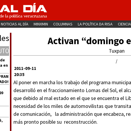
NOTICIAS AL DÍA
MINXMIN
COLUMNAS
LA POLÍTICA DA RISA
CIENCIA
les
Activan “domingo e
UTO
Tuxpan
 de
/
a en
2011-09-11
20:35
PRAN
ADO!
Al poner en marcha los trabajo del programa municipa
desarrolló en el fraccionamiento Lomas del Sol, el al
20
que debido al mal estado en el que se encuentra el L
necesidad de los miles de automovilistas que transit
de comunicación, la administración que encabeza, real
S,
más pronto posible su reconstrucción.