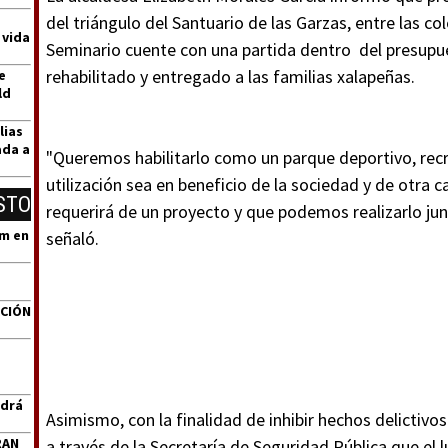
del triángulo del Santuario de las Garzas, entre las 
 vida
Seminario cuente con una partida dentro del presupu
rehabilitado y entregado a las familias xalapeñas.
e
ld
lias
ada a
"Queremos habilitarlo como un parque deportivo, recr
utilización sea en beneficio de la sociedad y de otra c
STO
requerirá de un proyecto y que podemos realizarlo junt
um en
señaló.
ACIÓN
ndrá
Asimismo, con la finalidad de inhibir hechos delictivo
RAN
a través de la Secretaría de Seguridad Pública que el 