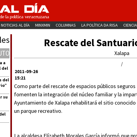
NOTICIAS AL DÍA
MINXMIN
COLUMNAS
LA POLÍTICA DA RISA
CIENCIA
les
Rescate del Santuari
UTO
Xalapa
a a
/
 del
2011-09-26
15:21
s del
rio”
Como parte del rescate de espacios públicos seguros 
fomenten la integración del núcleo familiar y la impart
r su
Ayuntamiento de Xalapa rehabilitará el sitio conocid
un parque recreativo.
del
La alcaldesa Elízabeth Morales García informó que pr