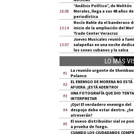
“Análisis Político”, de Melitón
18:08
Morales, llega a sus 48 años de
periodística
Rocío Nahle da el banderazo d
13:14
inicio de la ampliación del Wor
Trade Center Veracruz
Jueves Musicales reunió a fami
13:07
xalapeñas en una noche dedic
los sones cubanos y la salsa
LO MÁS VI
La reunión urgente de Sheinba
#1
Polanco
EL ENEMIGO DE MORENA NO ESTÁ
#2
AFUERA. ¡ESTÁ ADENTRO!
UNA FOTOGRAFÍA QUE DIO TENT
#3
INTERPRETAR
¡Ojo! El verdadero enemigo del
#4
despojo debe estar dentro. ¿Se
atreverán?
El nuevo distribuidor vial se po
#5
a prueba de fuego.
CUANDO LOS CIUDADANOS COMP