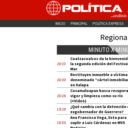
INICIO
PRINCIPAL
POLÍTICA EXPRESS
Regiona
MINUTO X MIN
Coatzacoalcos da la bienvenid
20:33
la segunda edición del Festival
Mar
Restituyen inmueble a víctima
20:30
denominado “cártel inmobilia
en Xalapa
Cosamaloapan busca recupera
20:26
vigor y limpieza como su río
(+Video)
¿Qué cambia con la detención 
19:29
exgobernador de Guerrero?
Ana Francisca Vega, lista para
18:50
suplir a Luis Cárdenas en MVS
Noticias