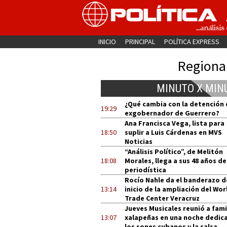
INICIO
PRINCIPAL
POLÍTICA EXPRESS
Regiona
MINUTO X MIN
¿Qué cambia con la detención 
19:29
exgobernador de Guerrero?
Ana Francisca Vega, lista para
18:50
suplir a Luis Cárdenas en MVS
Noticias
“Análisis Político”, de Melitón
18:08
Morales, llega a sus 48 años de
periodística
Rocío Nahle da el banderazo d
13:14
inicio de la ampliación del Wor
Trade Center Veracruz
Jueves Musicales reunió a fami
13:07
xalapeñas en una noche dedic
los sones cubanos y la salsa