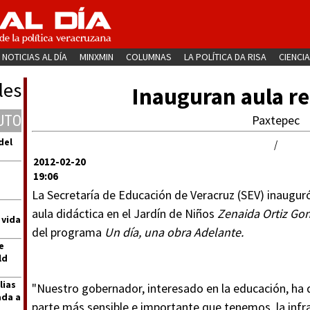
NOTICIAS AL DÍA
MINXMIN
COLUMNAS
LA POLÍTICA DA RISA
CIENCIA
les
Inauguran aula r
UTO
Paxtepec
del
/
2012-02-20
19:06
La Secretaría de Educación de Veracruz (SEV) inaugur
aula didáctica en el Jardín de Niños
Zenaida Ortiz Go
 vida
del programa
Un día, una obra Adelante.
e
ld
lias
"Nuestro gobernador, interesado en la educación, ha d
ada a
parte más sensible e importante que tenemos, la infra