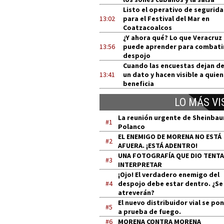
Listo el operativo de segurid
13:02
para el Festival del Mar en
Coatzacoalcos
¿Y ahora qué? Lo que Veracruz
13:56
puede aprender para combatir
despojo
Cuando las encuestas dejan de
13:41
un dato y hacen visible a quien
beneficia
LO MÁS VI
La reunión urgente de Sheinba
#1
Polanco
EL ENEMIGO DE MORENA NO ESTÁ
#2
AFUERA. ¡ESTÁ ADENTRO!
UNA FOTOGRAFÍA QUE DIO TENT
#3
INTERPRETAR
¡Ojo! El verdadero enemigo del
#4
despojo debe estar dentro. ¿Se
atreverán?
El nuevo distribuidor vial se po
#5
a prueba de fuego.
#6
MORENA CONTRA MORENA