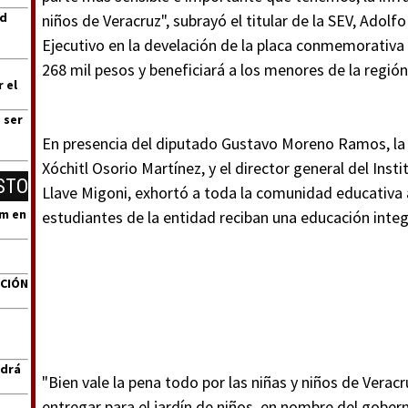
ad
niños de Veracruz", subrayó el titular de la SEV, Adol
Ejecutivo en la develación de la placa conmemorativa 
268 mil pesos y beneficiará a los menores de la región
 el
 ser
En presencia del diputado Gustavo Moreno Ramos, la 
Xóchitl Osorio Martínez, y el director general del Inst
STO
Llave Migoni, exhortó a toda la comunidad educativa 
um en
estudiantes de la entidad reciban una educación integ
ACIÓN
ndrá
"Bien vale la pena todo por las niñas y niños de Vera
entregar para el jardín de niños, en nombre del gobe