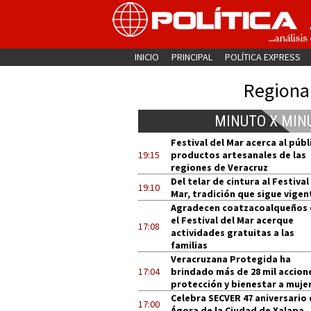
INICIO
PRINCIPAL
POLÍTICA EXPRESS
Regiona
MINUTO X MIN
Festival del Mar acerca al públ
19:15
productos artesanales de las
regiones de Veracruz
Del telar de cintura al Festival
19:10
Mar, tradición que sigue vigen
Agradecen coatzacoalqueños
el Festival del Mar acerque
17:08
actividades gratuitas a las
familias
Veracruzana Protegida ha
17:04
brindado más de 28 mil accion
protección y bienestar a muje
Celebra SECVER 47 aniversario 
17:00
Ágora de la Ciudad de Xalapa