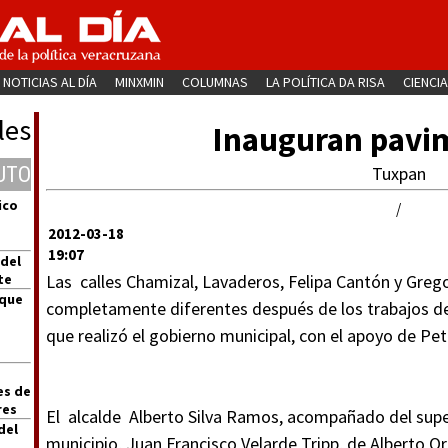
NOTICIAS AL DÍA
MINXMIN
COLUMNAS
LA POLÍTICA DA RISA
CIENCIA
les
Inauguran pavi
UTO
Tuxpan
ico
/
2012-03-18
19:07
 del
te
Las calles Chamizal, Lavaderos, Felipa Cantón y Grego
 que
completamente diferentes después de los trabajos de
que realizó el gobierno municipal, con el apoyo de P
es de
res
El alcalde Alberto Silva Ramos, acompañado del sup
del
municipio, Juan Francisco Velarde Tripp, de Alberto O