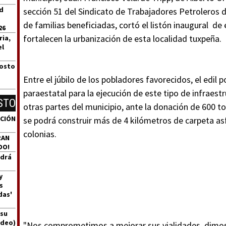
id
sección 51 del Sindicato de Trabajadores Petroleros 
de familias beneficiadas, cortó el listón inaugural d
26
fortalecen la urbanización de esta localidad tuxpeña.
ria,
el
gosto
Entre el júbilo de los pobladores favorecidos, el edil 
paraestatal para la ejecución de este tipo de infraest
STO
otras partes del municipio, ante la donación de 600 
ACIÓN
se podrá construir más de 4 kilómetros de carpeta asf
colonias.
RAN
DO!
ndrá
y
s
das'
 su
ideo)
"Nos comprometimos a mejorar sus vialidades, dimos