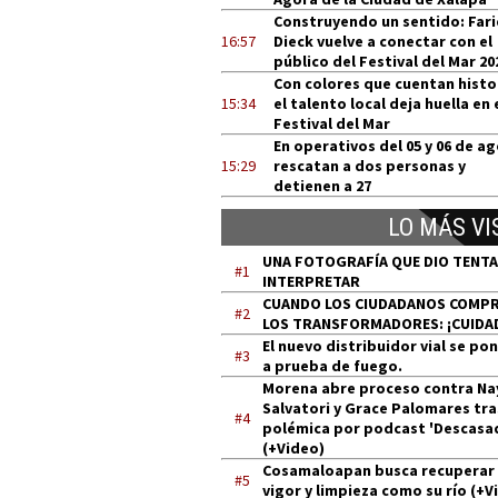
Construyendo un sentido: Far
16:57
Dieck vuelve a conectar con el
público del Festival del Mar 20
Con colores que cuentan histo
15:34
el talento local deja huella en 
Festival del Mar
En operativos del 05 y 06 de a
15:29
rescatan a dos personas y
detienen a 27
LO MÁS VI
UNA FOTOGRAFÍA QUE DIO TENT
#1
INTERPRETAR
CUANDO LOS CIUDADANOS COMP
#2
LOS TRANSFORMADORES: ¡CUIDA
El nuevo distribuidor vial se po
#3
a prueba de fuego.
Morena abre proceso contra Na
Salvatori y Grace Palomares tra
#4
polémica por podcast 'Descasa
(+Video)
Cosamaloapan busca recuperar
#5
vigor y limpieza como su río (+V