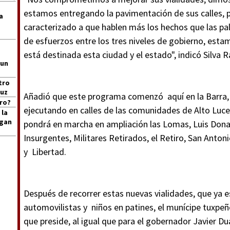
estamos entregando la pavimentación de sus calles, 
a
caracterizado a que hablen más los hechos que las pal
de esfuerzos entre los tres niveles de gobierno, esta
está destinada esta ciudad y el estado", indicó Silva 
 un
tro
ruz
Añadió que este programa comenzó aquí en la Barra, 
ro?
ejecutando en calles de las comunidades de Alto Luce
 la
igan
pondrá en marcha en ampliación las Lomas, Luis Donal
Insurgentes, Militares Retirados, el Retiro, San Anto
y Libertad.
Después de recorrer estas nuevas vialidades, que ya 
automovilistas y niños en patines, el munícipe tuxpe
que preside, al igual que para el gobernador Javier D